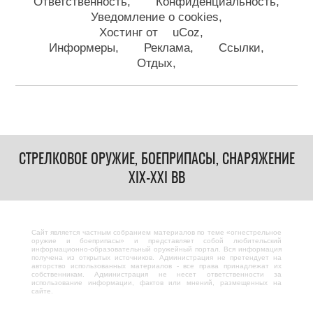
Ответственность
Конфиденциальность
Уведомление о cookies
Хостинг от
uCoz
Информеры
Реклама
Ссылки
Отдых
СТРЕЛКОВОЕ ОРУЖИЕ, БОЕПРИПАСЫ, СНАРЯЖЕНИЕ
XIX-XXI ВВ
Сайт является частным собранием материалов по теме «огнестрельное
оружие и боеприпасы» и представляет собой любительский
информационно-образовательный оружейный портал. Вся информация
получена из открытых источников. Администрация не претендует на
авторство использованных материалов - все права принадлежат их
собственникам. Администрация не несет ответственности за
использование информации, фактов или мнений, размещенных на
сайте.