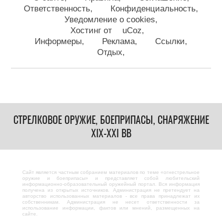
Ответственность
Конфиденциальность
Уведомление о cookies
Хостинг от
uCoz
Информеры
Реклама
Ссылки
Отдых
СТРЕЛКОВОЕ ОРУЖИЕ, БОЕПРИПАСЫ, СНАРЯЖЕНИЕ
XIX-XXI ВВ
Сайт является частным собранием материалов по теме «огнестрельное
оружие и боеприпасы» и представляет собой любительский
информационно-образовательный оружейный портал. Вся информация
получена из открытых источников. Администрация не претендует на
авторство использованных материалов - все права принадлежат их
собственникам. Администрация не несет ответственности за
использование информации, фактов или мнений, размещенных на
сайте.