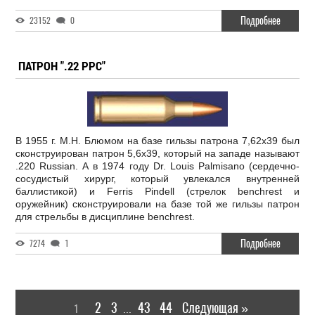
Подробнее
23152
0
ПАТРОН ".22 PPC"
В 1955 г. М.Н. Блюмом на базе гильзы патрона 7,62x39 был
сконструирован патрон 5,6x39, который на западе называют
.220 Russian. А в 1974 году Dr. Louis Palmisano (сердечно-
сосудистый хирург, который увлекался внутренней
баллистикой) и Ferris Pindell (стрелок benchrest и
оружейник) сконструировали на базе той же гильзы патрон
для стрельбы в дисциплине benchrest.
Подробнее
7274
1
2
3
43
44
Следующая »
1
...