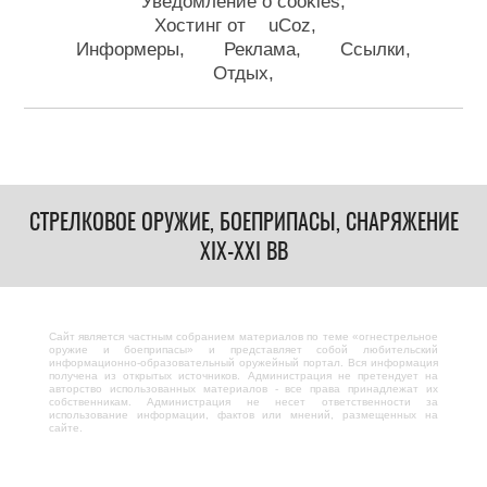
Уведомление о cookies
Хостинг от
uCoz
Информеры
Реклама
Ссылки
Отдых
СТРЕЛКОВОЕ ОРУЖИЕ, БОЕПРИПАСЫ, СНАРЯЖЕНИЕ
XIX-XXI ВВ
Сайт является частным собранием материалов по теме «огнестрельное
оружие и боеприпасы» и представляет собой любительский
информационно-образовательный оружейный портал. Вся информация
получена из открытых источников. Администрация не претендует на
авторство использованных материалов - все права принадлежат их
собственникам. Администрация не несет ответственности за
использование информации, фактов или мнений, размещенных на
сайте.