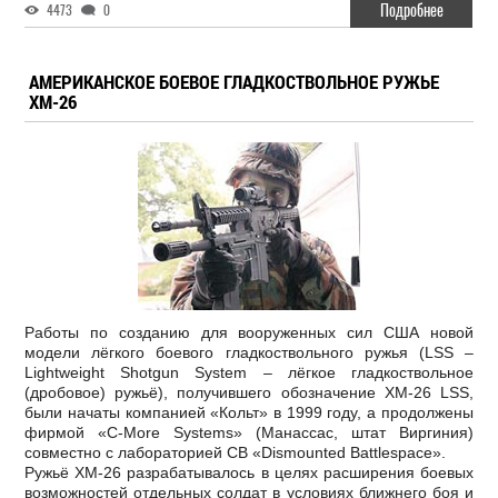
Подробнее
4473
0
АМЕРИКАНСКОЕ БОЕВОЕ ГЛАДКОСТВОЛЬНОЕ РУЖЬЕ
XM-26
Работы по созданию для вооруженных сил США новой
модели лёгкого боевого гладкоствольного ружья (LSS –
Lightweight Shotgun System – лёгкое гладкоствольное
(дробовое) ружьё), получившего обозначение ХМ-26 LSS,
были начаты компанией «Кольт» в 1999 году, а продолжены
фирмой «C-More Systems» (Манассас, штат Виргиния)
совместно с лабораторией СВ «Dismounted Battlespace».
Ружьё ХМ-26 разрабатывалось в целях расширения боевых
возможностей отдельных солдат в условиях ближнего боя и