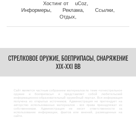
Хостинг от
uCoz
Информеры
Реклама
Ссылки
Отдых
СТРЕЛКОВОЕ ОРУЖИЕ, БОЕПРИПАСЫ, СНАРЯЖЕНИЕ
XIX-XXI ВВ
Сайт является частным собранием материалов по теме «огнестрельное
оружие и боеприпасы» и представляет собой любительский
информационно-образовательный оружейный портал. Вся информация
получена из открытых источников. Администрация не претендует на
авторство использованных материалов - все права принадлежат их
собственникам. Администрация не несет ответственности за
использование информации, фактов или мнений, размещенных на
сайте.