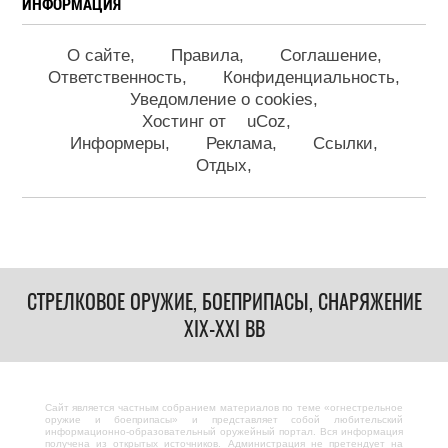
ИНФОРМАЦИЯ
О сайте
Правила
Соглашение
Ответственность
Конфиденциальность
Уведомление о cookies
Хостинг от
uCoz
Информеры
Реклама
Ссылки
Отдых
СТРЕЛКОВОЕ ОРУЖИЕ, БОЕПРИПАСЫ, СНАРЯЖЕНИЕ
XIX-XXI ВВ
Сайт является частным собранием материалов по теме «огнестрельное
оружие и боеприпасы» и представляет собой любительский
информационно-образовательный оружейный портал. Вся информация
получена из открытых источников. Администрация не претендует на