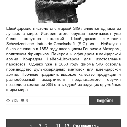
Швейцарские пистолеты с маркой SIG являются одними из
лучших в мире. История этого оружия насчитывает уже
более полутора столетий. Швейцарская компания
Schweizerische Industrie-Geselschaft (SIG) из г. Нейхаузен
была основана в 1853 году часовщиком Генрихом Мозером,
политиком Фридрихом Пейером и офицером швейцарской
армии Конрадом Нейер-Штокаром для изготовления
паровозов. Однако уже в 1860 году фирма SIG освоила
производство дульнозарядных винтовок для швейцарской
армии. Прочные традиции, высокое качество продукции и
разнообразный ассортимент предлагаемого оружия
позволили компании SIG стать одной из ведущих оружейных
фирм мира.
Подробнее
7138
0
2
3
11
12
Следующая »
1