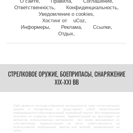
О сайте
Правила
Соглашение
Ответственность
Конфиденциальность
Уведомление о cookies
Хостинг от
uCoz
Информеры
Реклама
Ссылки
Отдых
СТРЕЛКОВОЕ ОРУЖИЕ, БОЕПРИПАСЫ, СНАРЯЖЕНИЕ
XIX-XXI ВВ
Сайт является частным собранием материалов по теме «огнестрельное
оружие и боеприпасы» и представляет собой любительский
информационно-образовательный оружейный портал. Вся информация
получена из открытых источников. Администрация не претендует на
авторство использованных материалов - все права принадлежат их
собственникам. Администрация не несет ответственности за
использование информации, фактов или мнений, размещенных на
сайте.