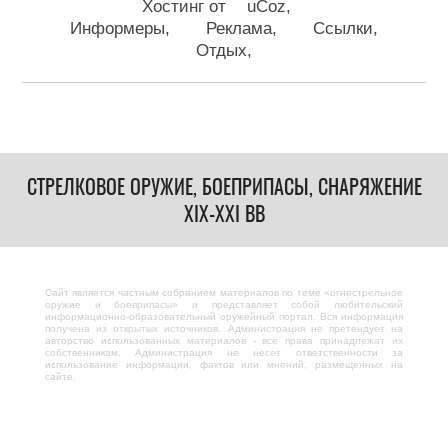
Хостинг от
uCoz
Информеры
Реклама
Ссылки
Отдых
СТРЕЛКОВОЕ ОРУЖИЕ, БОЕПРИПАСЫ, СНАРЯЖЕНИЕ
XIX-XXI ВВ
Сайт является частным собранием материалов по теме «огнестрельное
оружие и боеприпасы» и представляет собой любительский
информационно-образовательный оружейный портал. Вся информация
получена из открытых источников. Администрация не претендует на
авторство использованных материалов - все права принадлежат их
собственникам. Администрация не несет ответственности за
использование информации, фактов или мнений, размещенных на
сайте.