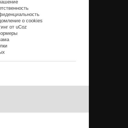
лашение
етственность
фиденциальность
домление о cookies
тинг от
uCoz
ормеры
лама
лки
ых