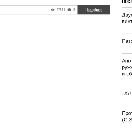
ПОС
Подробнее
27841
5
Дву
винт
Патр
Анг
руж
и с
.257
Про
(G.