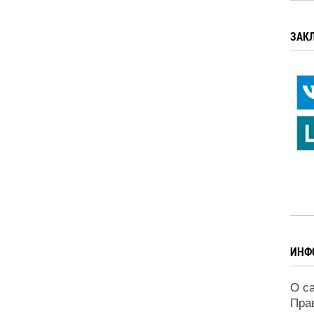
ЗАК
ИНФ
О с
Пра