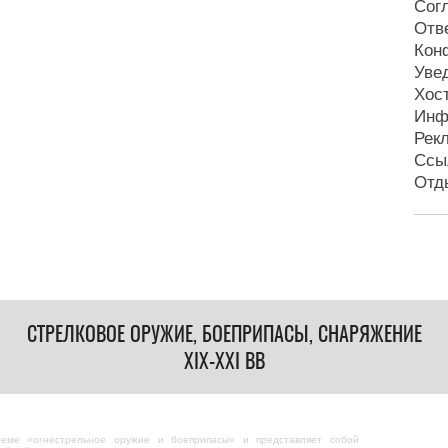
Сог
Отв
Кон
Уве
Хос
Инф
Рек
Ссы
Отд
СТРЕЛКОВОЕ ОРУЖИЕ, БОЕПРИПАСЫ, СНАРЯЖЕНИЕ
XIX-XXI ВВ
теме «огнестрельное оружие и боеприпасы» и представляет собой