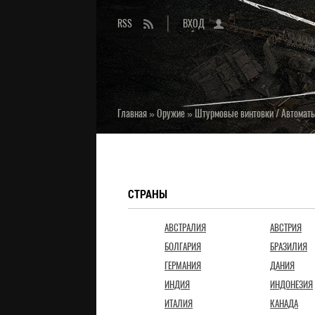
RSS
ВХОД
Главная
»
Оружие
»
Штурмовые винтовки / Автомат
СТРАНЫ
АВСТРАЛИЯ
АВСТРИЯ
БОЛГАРИЯ
БРАЗИЛИЯ
ГЕРМАНИЯ
ДАНИЯ
ИНДИЯ
ИНДОНЕЗИЯ
ИТАЛИЯ
КАНАДА