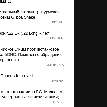
ЛЕДНЕЕ
ствольный автомат (штурмовая
овка) Gilboa Snake
ОРУЖИЕ
он ".22 LR (.22 Long Rifle)"
БОЕПРИПАСЫ
лийское 14-мм противотанковое
ье БОЙС. Памятка по обращению
бережению
ЛИТЕРАТУРА
 Roberts Improved
ГАЛЕРЕЯ
тивотанковая мина Г.С. Модель V
S.Mk.V) (Мины Великобритании)
СТАТЬИ