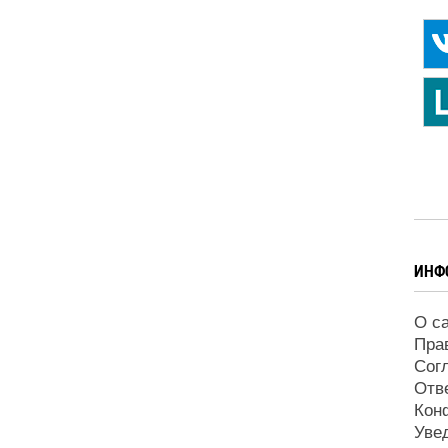
ИНФ
О с
Пра
Сог
Отв
Кон
Уве