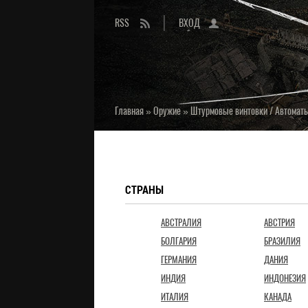
RSS
ВХОД
Главная
»
Оружие
»
Штурмовые винтовки / Автомат
СТРАНЫ
АВСТРАЛИЯ
АВСТРИЯ
БОЛГАРИЯ
БРАЗИЛИЯ
ГЕРМАНИЯ
ДАНИЯ
ИНДИЯ
ИНДОНЕЗИЯ
ИТАЛИЯ
КАНАДА