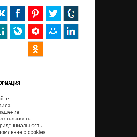
ОРМАЦИЯ
айте
вила
лашение
етственность
фиденциальность
домление о cookies