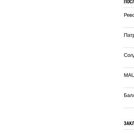
ПОС
Рево
Патр
Солд
MA
Бал
ЗАК