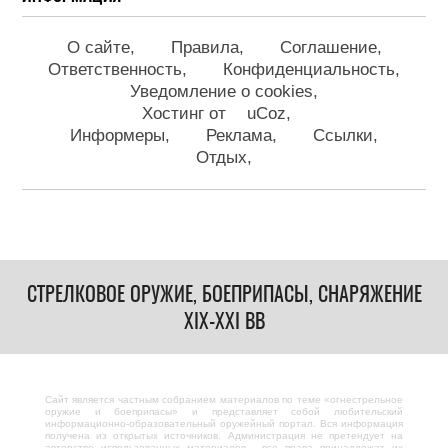
О сайте
Правила
Соглашение
Ответственность
Конфиденциальность
Уведомление о cookies
Хостинг от
uCoz
Информеры
Реклама
Ссылки
Отдых
СТРЕЛКОВОЕ ОРУЖИЕ, БОЕПРИПАСЫ, СНАРЯЖЕНИЕ
XIX-XXI ВВ
Сайт является частным собранием материалов по теме «огнестрельное
оружие и боеприпасы» и представляет собой любительский
информационно-образовательный оружейный портал. Вся информация
получена из открытых источников. Администрация не претендует на
авторство использованных материалов - все права принадлежат их