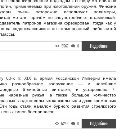
ется сбалансированным подходом к выбору материалов
логий, применяемых при изготовлении оружия. Финские
рукторы очень осторожно используют полимеры,
читая металл, причём не злоупотребляют штамповкой.
одаватель патронов магазина фрезерован, тогда как у
нства «одноклассников» он штампованный, либо литой
тмассы.
Подробнее
5567
0
лу 60-х гг. XIX в. армия Российской Империи имела
точно разнообразное вооружение — и новейшие
зарядные 6-линейные винтовки, и устаревшие 7-
ые нарезные ружья, а также большое количество
бразных гладкоствольных капсюльных и даже кремневых
Эти годы стали началом бурного развития стрелкового
 новых типов боеприпасов.
Подробнее
5243
0