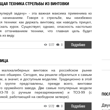
ЮЩАЯ ТЕХНИКА СТРЕЛЬБЫ ИЗ ВИНТОВКИ
улируй задачу» - эта важная максима применима ко
 начинаниям. Говоря о стрельбе, мы неизбежно
я техники: как держать винтовку, как наводить прицел,
скать курок. Существует, однако, опасность настолько
ся оттачиванием техники, что главная цель будет
 из виду.
Подробнее
5177
0
ЛИЦА
 малокалиберных винтовок на российском рынке
очно обширен. Сегодня, мы решили обратиться к самым
, а значит, и доступным моделям. Традиционно в этой
й группе представлены, прежде всего, винтовки
ого оружейного завода. Две самые популярные модели
ОЗ-78 (с ручным перезаряжанием) и ТОЗ-99 (с
ПОС
икой, работающей на свободном затворе).
Дву
Подробнее
5172
0