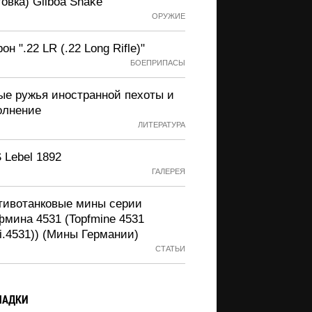
овка) Gilboa Snake
ОРУЖИЕ
он ".22 LR (.22 Long Rifle)"
БОЕПРИПАСЫ
ые ружья иностранной пехоты и
олнение
ЛИТЕРАТУРА
 Lebel 1892
ГАЛЕРЕЯ
тивотанковые мины серии
фмина 4531 (Topfmine 4531
i.4531)) (Мины Германии)
СТАТЬИ
ЛАДКИ