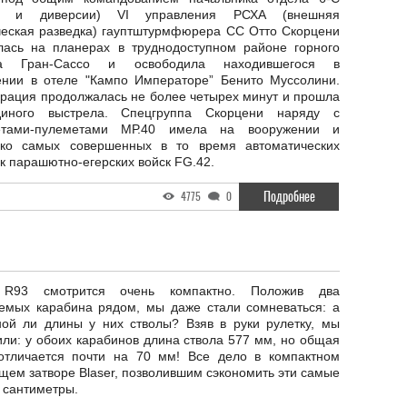
ор и диверсии) VI управления РСХА (внешняя
ческая разведка) гауптштурмфюрера СС Отто Скорцени
лась на планерах в труднодоступном районе горного
ва Гран-Сассо и освободила находившегося в
ении в отеле "Кампо Императоре” Бенито Муссолини.
ерация продолжалась не более четырех минут и прошла
иного выстрела. Спецгруппа Скорцени наряду с
етами-пулеметами МР.40 имела на вооружении и
ько самых совершенных в то время автоматических
к парашютно-егерских войск FG.42.
Подробнее
4775
0
r R93 смотрится очень компактно. Положив два
уемых карабина рядом, мы даже стали сомневаться: а
ной ли длины у них стволы? Взяв в руки рулетку, мы
ли: у обоих карабинов длина ствола 577 мм, но общая
отличается почти на 70 мм! Все дело в компактном
щем затворе Blaser, позволившим сэкономить эти самые
 сантиметры.