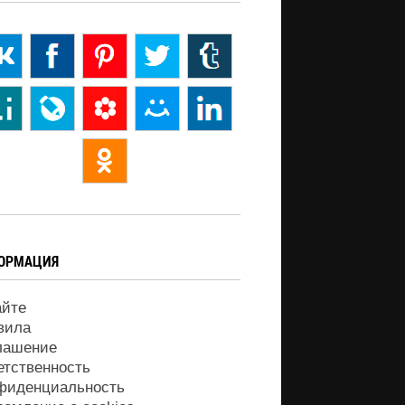
ОРМАЦИЯ
айте
вила
лашение
етственность
фиденциальность