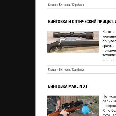
Статьи
»
Винтовки / Карабины
ВИНТОВКА И ОПТИЧЕСКИЙ ПРИЦЕЛ: 
Кажетс
меньше
об уве
зрачк
прицел
технич
очень р
Статьи
»
Винтовки / Карабины
ВИНТОВКА MARLIN XT
Не усп
серий X
предст
XT с бо
сути, 