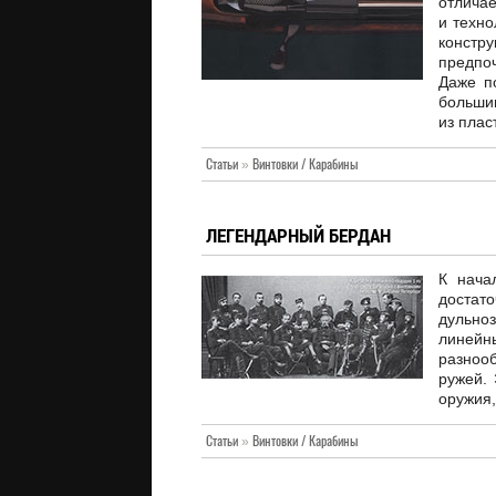
отлича
и техно
конст
предпо
Даже п
больши
из плас
Статьи
»
Винтовки / Карабины
ЛЕГЕНДАРНЫЙ БЕРДАН
К нача
доста
дульно
линейн
разноо
ружей. 
оружия,
Статьи
»
Винтовки / Карабины