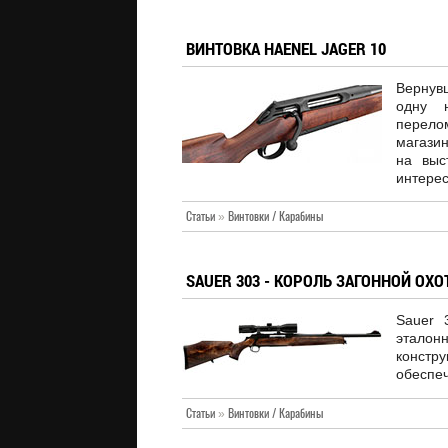
ВИНТОВКА HAENEL JAGER 10
Вернув
одну 
перело
магази
на выс
интерес
Статьи
»
Винтовки / Карабины
SAUER 303 - КОРОЛЬ ЗАГОННОЙ ОХ
Sauer 
этало
констр
обеспеч
Статьи
»
Винтовки / Карабины