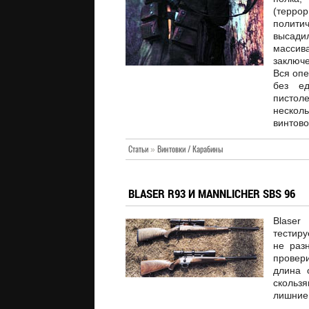
(терр
полити
высади
масси
заключ
Вся оп
без ед
пистол
нескол
винтово
Статьи
»
Винтовки / Карабины
BLASER R93 И MANNLICHER SBS 96
Blase
тестир
не раз
провери
длина 
скользя
лишние