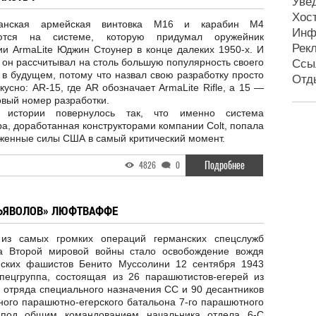
Уве
Хос
канская армейская винтовка M16 и карабин М4
Инф
уются на системе, которую придумал оружейник
Рек
ии ArmaLite Юджин Стоунер в конце далеких 1950-х. И
 он рассчитывал на столь большую популярность своего
Ссы
в будущем, потому что назвал свою разработку просто
Отд
кусно: AR-15, где AR обозначает ArmaLite Rifle, а 15 —
вый номер разработки.
 истории повернулось так, что именно система
а, доработанная конструкторами компании Colt, попала
женные силы США в самый критический момент.
Подробнее
4826
0
ДЬЯВОЛОВ» ЛЮФТВАФФЕ
из самых громких операций германских спецслужб
а Второй мировой войны стало освобождение вождя
нских фашистов Бенито Муссолини 12 сентября 1943
Спецгруппа, состоящая из 26 парашютистов-егерей из
 отряда специального назначения СС и 90 десантников
ного парашютно-егерского батальона 7-го парашютного
 под общим командованием начальника отдела 6-С