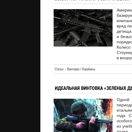
Амери
базир
компан
вряд ли
детища 
и безыс
порядко
Колесо
Стоунер
в воору
Статьи
»
Винтовки / Карабины
ИДЕАЛЬНАЯ ВИНТОВКА «ЗЕЛЕНЫХ 
Одной 
период
италья
года. 
особого
из учеб
полка,