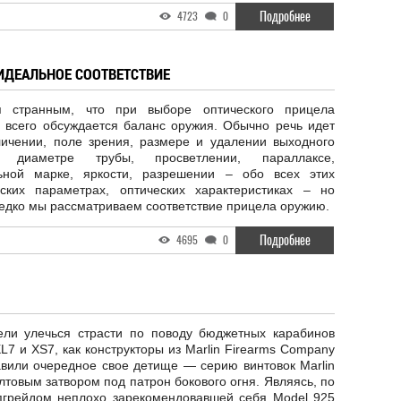
Подробнее
4723
0
ИДЕАЛЬНОЕ СООТВЕТСТВИЕ
я странным, что при выборе оптического прицела
 всего обсуждается баланс оружия. Обычно речь идет
личении, поле зрения, размере и удалении выходного
а, диаметре трубы, просветлении, параллаксе,
ьной марке, яркости, разрешении – обо всех этих
еских параметрах, оптических характеристиках – но
едко мы рассматриваем соответствие прицела оружию.
Подробнее
4695
0
ели улечься страсти по поводу бюджетных карабинов
L7 и XS7, как конструкторы из Marlin Firearms Company
авили очередное свое детище — серию винтовок Marlin
лтовым затвором под патрон бокового огня. Являясь, по
апгрейдом неплохо зарекомендовавшей себя Model 925