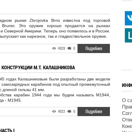
адном рынке Zbrojovka Brno известна под торговой
 Bruner. Это оружие хорошо продается на рынках
и Северной Америки. Теперь оно появилось и в России.
ыпускает как нарезное, так и гладкоствольное оружие.
Подробнее
4939
0
 КОНСТРУКЦИИ М.Т. КАЛАШНИКОВА
-45 годах Калашниковым были разработаны две модели
м самозарядных карабинов под опытный промежуточный
ИНФ
с длиной гильзы 41 мм.
обства карабин 1944 года мы будем называть M1944,
О с
да - М1945.
Пра
Подробнее
4922
0
Сог
Отв
Кон
АСТЬ I