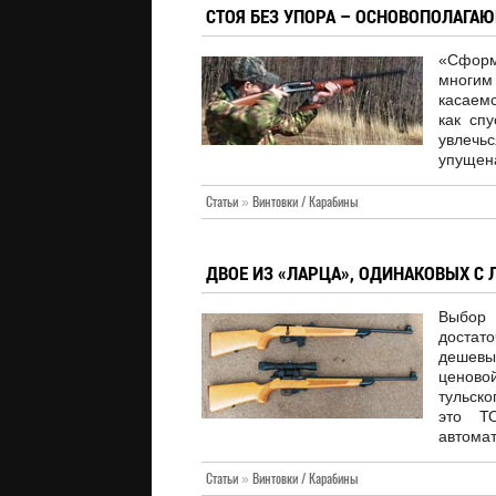
СТОЯ БЕЗ УПОРА – ОСНОВОПОЛАГА
«Сформ
многим
касаемс
как спу
увлечь
упущена
Статьи
»
Винтовки / Карабины
ДВОЕ ИЗ «ЛАРЦА», ОДИНАКОВЫХ С 
Выбор
достат
дешевым
ценово
тульск
это Т
автомат
Статьи
»
Винтовки / Карабины