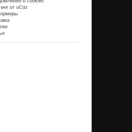
домление о cookies
тинг от
uCoz
ормеры
лама
лки
ых