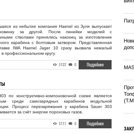
винт
Патр
шаяся из небытия компания Haenel из Зуля выпускает
новинку за другой. После линейки моделей с
мными стволами принялись наконец за изготовление
Нов
нного карабина с болтовым затвором. Представленная
доп
тавке IWA Haenel Jager 10 сразу вызвала немалый
 в профессиональном кругу.
Подробнее
5122
0
MAS
ОТЫ
Про
Топ
303 по конструктивно-компоновочной схеме является
(T.M
нным среди самозарядных карабинов модульной
укции. Процесс перезаряжания у карабина Sauer 303
ивается за счёт энергии пороховых газов.
Подробнее
5111
0
ЗАК