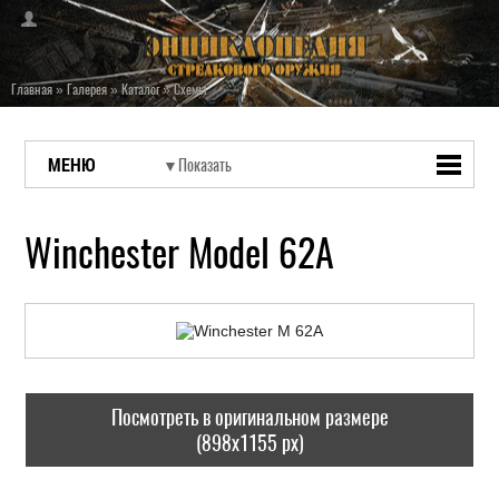
Главная
»
Галерея
»
Каталог
»
Схемы
МЕНЮ
Winchester Model 62A
Посмотреть в оригинальном размере
(898x1155 px)