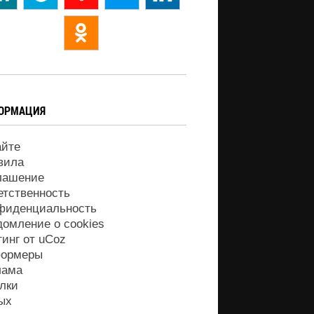
ОРМАЦИЯ
айте
вила
лашение
етственность
фиденциальность
домление о cookies
тинг от
uCoz
ормеры
лама
лки
ых