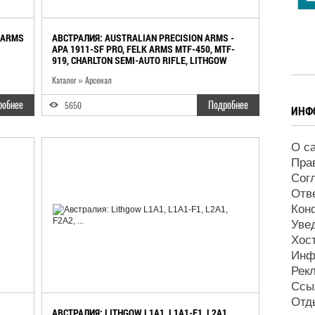
 ARMS
АВСТРАЛИЯ: AUSTRALIAN PRECISION ARMS -
APA 1911-SF PRO, FELK ARMS MTF-450, MTF-
919, CHARLTON SEMI-AUTO RIFLE, LITHGOW
BREN GUN
Каталог
»
Арсенал
робнее
Подробнее
5650
ИНФ
О с
Пра
Сог
Отв
Кон
Уве
Хос
Инф
Рек
Ссы
Отд
АВСТРАЛИЯ: LITHGOW L1A1, L1A1-F1, L2A1,