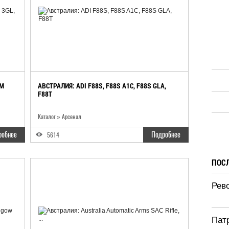
RM
АВСТРАЛИЯ: ADI F88S, F88S A1C, F88S GLA,
F88T
Каталог
»
Арсенал
робнее
Подробнее
5614
ПОС
Рево
Патр