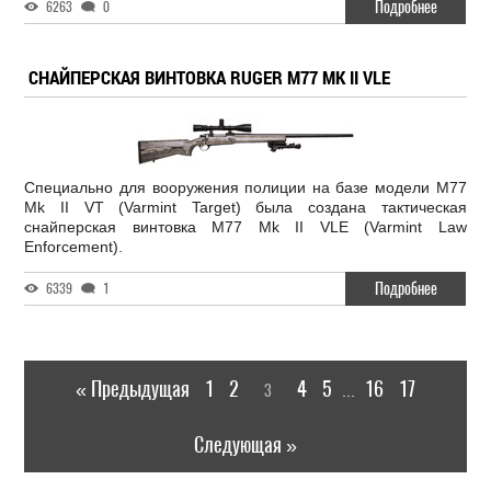
Подробнее
6263
0
СНАЙПЕРСКАЯ ВИНТОВКА RUGER M77 MK II VLE
Специально для вооружения полиции на базе модели M77
Mk II VT (Varmint Target) была создана тактическая
снайперская винтовка M77 Mk II VLE (Varmint Law
Enforcement).
Подробнее
6339
1
« Предыдущая
1
2
4
5
16
17
3
...
Следующая »