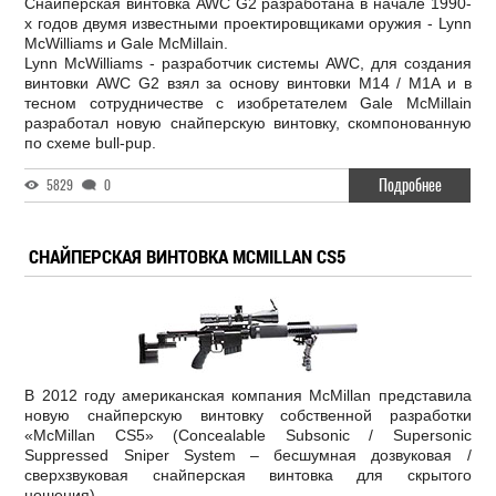
Снайперская винтовка AWC G2 разработана в начале 1990-
х годов двумя известными проектировщиками оружия - Lynn
McWilliams и Gale McMillain.
Lynn McWilliams - разработчик системы AWC, для создания
винтовки AWC G2 взял за основу винтовки M14 / M1A и в
тесном сотрудничестве с изобретателем Gale McMillain
разработал новую снайперскую винтовку, скомпонованную
по схеме bull-pup.
Подробнее
5829
0
СНАЙПЕРСКАЯ ВИНТОВКА MCMILLAN CS5
В 2012 году американская компания McMillan представила
новую снайперскую винтовку собственной разработки
«McMillan CS5» (Concealable Subsonic / Supersonic
Suppressed Sniper System – бесшумная дозвуковая /
сверхзвуковая снайперская винтовка для скрытого
ношения).