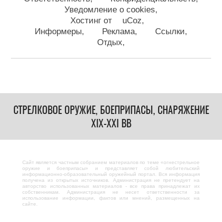
Уведомление о cookies
Хостинг от
uCoz
Информеры
Реклама
Ссылки
Отдых
СТРЕЛКОВОЕ ОРУЖИЕ, БОЕПРИПАСЫ, СНАРЯЖЕНИЕ
XIX-XXI ВВ
Сайт является частным собранием материалов по теме «огнестрельное
оружие и боеприпасы» и представляет собой любительский
информационно-образовательный оружейный портал. Вся информация
получена из открытых источников. Администрация не претендует на
авторство использованных материалов - все права принадлежат их
собственникам. Администрация не несет ответственности за
использование информации, фактов или мнений, размещенных на
сайте.