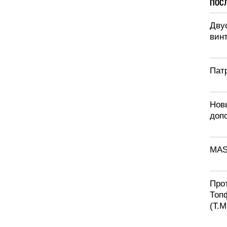
ПОС
Дву
винт
Патр
Нов
доп
MAS
Про
Топ
(T.M