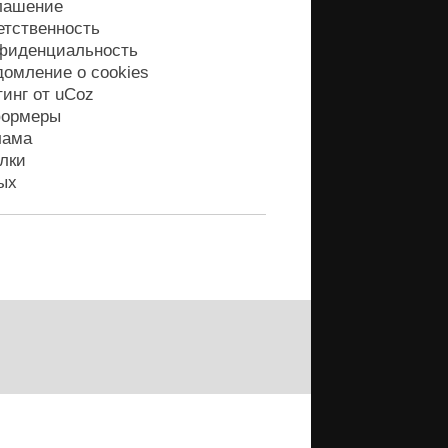
лашение
етственность
фиденциальность
домление о cookies
тинг от
uCoz
ормеры
лама
лки
ых