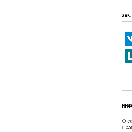
ЗАК
ИНФ
О с
Пра