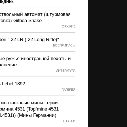
ЛЕДНЕЕ
ствольный автомат (штурмовая
овка) Gilboa Snake
ОРУЖИЕ
он ".22 LR (.22 Long Rifle)"
БОЕПРИПАСЫ
ые ружья иностранной пехоты и
олнение
ЛИТЕРАТУРА
 Lebel 1892
ГАЛЕРЕЯ
тивотанковые мины серии
фмина 4531 (Topfmine 4531
i.4531)) (Мины Германии)
СТАТЬИ