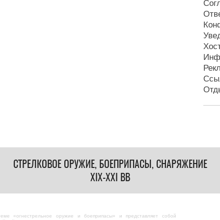
Сог
Отв
Кон
Уве
Хос
Инф
Рек
Ссы
Отд
СТРЕЛКОВОЕ ОРУЖИЕ, БОЕПРИПАСЫ, СНАРЯЖЕНИЕ
XIX-XXI ВВ
теме «огнестрельное оружие и боеприпасы» и представляет собой