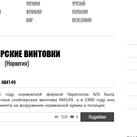
УКРАИНА
УРУГВАЙ
Я
ФРАНЦИЯ
ХОРВАТИЯ
ЮАР
ЮГОСЛАВИЯ
РСКИЕ ВИНТОВКИ
(Норвегия)
 NM149
5 году норвежской фирмой Vapensmia A/S была
отана снайперская винтовка NM149, а в 1988 году она
инята на вооружение норвежской армии и полиции.
Подробнее
7354
0