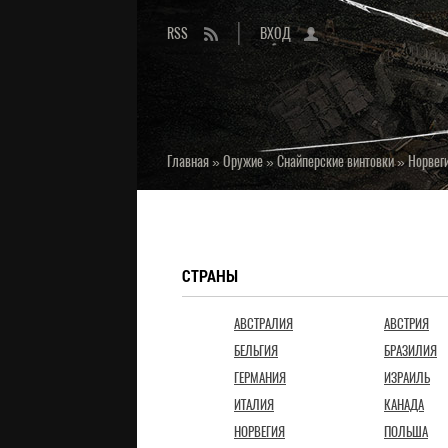
RSS
ВХОД
Главная
»
Оружие
»
Снайперские винтовки
»
Норвег
СТРАНЫ
АВСТРАЛИЯ
АВСТРИЯ
БЕЛЬГИЯ
БРАЗИЛИЯ
ГЕРМАНИЯ
ИЗРАИЛЬ
ИТАЛИЯ
КАНАДА
НОРВЕГИЯ
ПОЛЬША