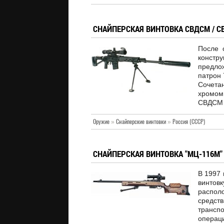
СНАЙПЕРСКАЯ ВИНТОВКА СВДСМ / С
После 
констр
предло
патрон 
Сочета
хромом 
СВДСМ 
Оружие
»
Снайперские винтовки
»
Россия (СССР)
СНАЙПЕРСКАЯ ВИНТОВКА "МЦ-116М"
В 1997
винтов
распол
средст
трансп
опера