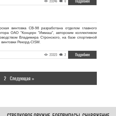
Подробнее
23246
0
рская винтовка СВ-98 разработана отделом главного
уктора ОАО "Концерн "Ижмаш", авторским коллективом
ководством Владимира Стронского, на базе спортивной
 винтовки Рекорд-CISM.
Подробнее
23323
2
2
Следующая »
СТРЕЛКОВОЕ ОРУЖИЕ, БОЕПРИПАСЫ, СНАРЯЖЕНИЕ