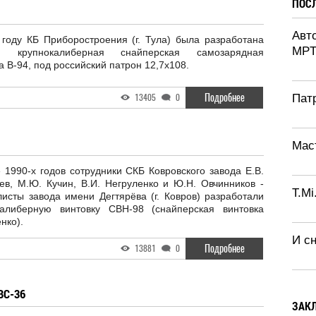
ПОС
Авт
 году КБ Приборостроения (г. Тула) была разработана
MPT
мм крупнокалиберная снайперская самозарядная
а В-94, под российский патрон 12,7х108.
Подробнее
13405
0
Патр
Маст
 1990-х годов сотрудники СКБ Ковровского завода Е.В.
ев, М.Ю. Кучин, В.И. Негруленко и Ю.Н. Овчинников -
T.Mi
исты завода имени Дегтярёва (г. Ковров) разработали
калиберную винтовку СВН-98 (снайперская винтовка
нко).
И с
Подробнее
13881
0
ВС-36
ЗАК