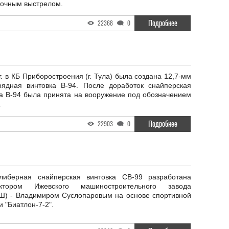
точным выстрелом.
Подробнее
22368
0
г. в КБ Приборостроения (г. Тула) была создана 12,7-мм
рядная винтовка В-94. После доработок снайперская
ка В-94 была принята на вооружение под обозначением
.
Подробнее
22903
0
либерная снайперская винтовка СВ-99 разработана
уктором Ижевского машиностроительного завода
) - Владимиром Суслопаровым на основе спортивной
и "Биатлон-7-2".