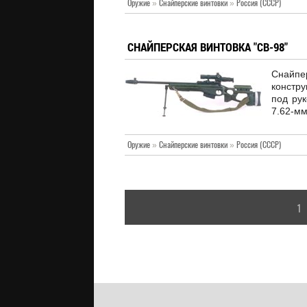
Оружие
»
Снайперские винтовки
»
Россия (СССР)
СНАЙПЕРСКАЯ ВИНТОВКА "СВ-98"
Снайпе
констр
под ру
7.62-мм
Оружие
»
Снайперские винтовки
»
Россия (СССР)
1