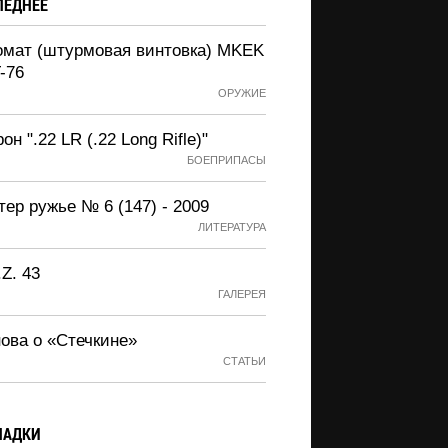
ЛЕДНЕЕ
омат (штурмовая винтовка) MKEK
-76
ОРУЖИЕ
он ".22 LR (.22 Long Rifle)"
БОЕПРИПАСЫ
ер ружье № 6 (147) - 2009
ЛИТЕРАТУРА
.Z. 43
ГАЛЕРЕЯ
нова о «Стечкине»
СТАТЬИ
ЛАДКИ