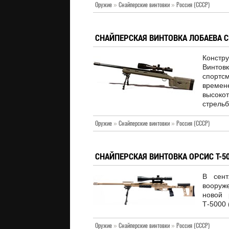
Оружие
»
Снайперские винтовки
»
Россия (СССР)
СНАЙПЕРСКАЯ ВИНТОВКА ЛОБАЕВА 
Конст
Винто
спортс
време
высоко
стрель
Оружие
»
Снайперские винтовки
»
Россия (СССР)
СНАЙПЕРСКАЯ ВИНТОВКА ОРСИС Т-500
В сент
вооруж
новой 
Т-5000
Оружие
»
Снайперские винтовки
»
Россия (СССР)