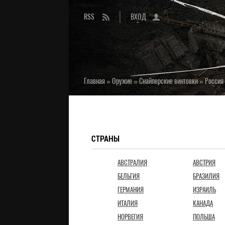
RSS
ВХОД
Главная
»
Оружие
»
Снайперские винтовки
»
Россия
СТРАНЫ
АВСТРАЛИЯ
АВСТРИЯ
БЕЛЬГИЯ
БРАЗИЛИЯ
ГЕРМАНИЯ
ИЗРАИЛЬ
ИТАЛИЯ
КАНАДА
НОРВЕГИЯ
ПОЛЬША