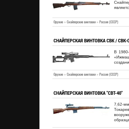
Снайпе
являетс
Оружие
»
Снайперские винтовки
»
Россия (СССР)
СНАЙПЕРСКАЯ ВИНТОВКА СВК / СВК-
В 1980
«Ижмаш
создани
Оружие
»
Снайперские винтовки
»
Россия (СССР)
СНАЙПЕРСКАЯ ВИНТОВКА "СВТ-40"
7,62-
Токар
вооруж
образца 