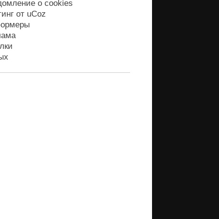
домление о cookies
тинг от
uCoz
ормеры
лама
лки
ых