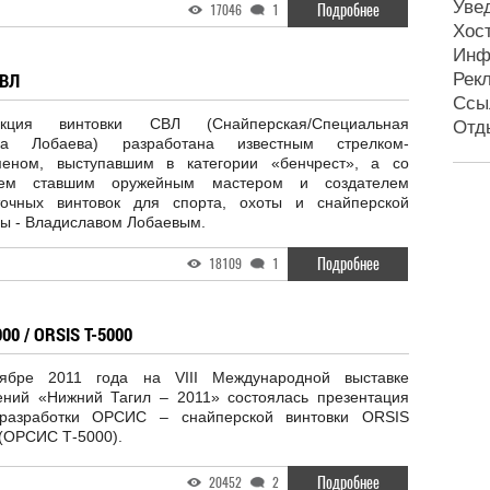
Уве
Подробнее
17046
1
Хос
Инф
СВЛ
Рек
Ссы
рукция винтовки СВЛ (Снайперская/Специальная
Отд
вка Лобаева) разработана известным стрелком-
меном, выступавшим в категории «бенчрест», а со
нем ставшим оружейным мастером и создателем
точных винтовок для спорта, охоты и снайперской
бы - Владиславом Лобаевым.
Подробнее
18109
1
0 / ORSIS T-5000
ябре 2011 года на VIII Международной выставке
ений «Нижний Тагил – 2011» состоялась презентация
разработки ОРСИС – снайперской винтовки ORSIS
 (ОРСИС Т-5000).
Подробнее
20452
2