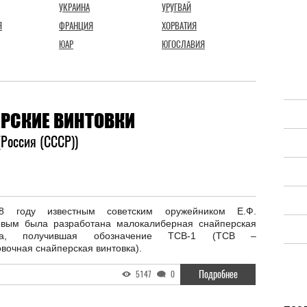
УКРАИНА
УРУГВАЙ
Я
ФРАНЦИЯ
ХОРВАТИЯ
ЮАР
ЮГОСЛАВИЯ
РСКИЕ ВИНТОВКИ
(Россия (СССР))
8 году известным советским оружейником Е.Ф.
овым была разработана малокалиберная снайперская
вка, получившая обозначение ТСВ-1 (ТСВ –
вочная снайперская винтовка).
Подробнее
5147
0