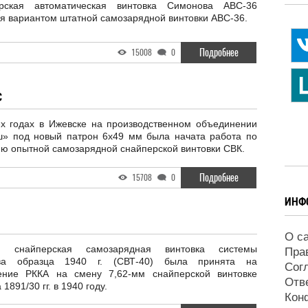
рская автоматическая винтовка Симонова АВС-36
я вариантом штатной самозарядной винтовки АВС-36.
Подробнее
15008
0
С
-х годах в Ижевске на производственном объединении
» под новый патрон 6х49 мм была начата работа по
ю опытной самозарядной снайперской винтовки СВК.
Подробнее
15708
0
ИНФ
О с
мм снайперская самозарядная винтовка системы
Пра
ева образца 1940 г. (СВТ-40) была принята на
Сог
ение РККА на смену 7,62-мм снайперской винтовке
Отв
1891/30 гг. в 1940 году.
Кон