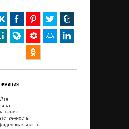
ОРМАЦИЯ
айте
вила
лашение
етственность
фиденциальность