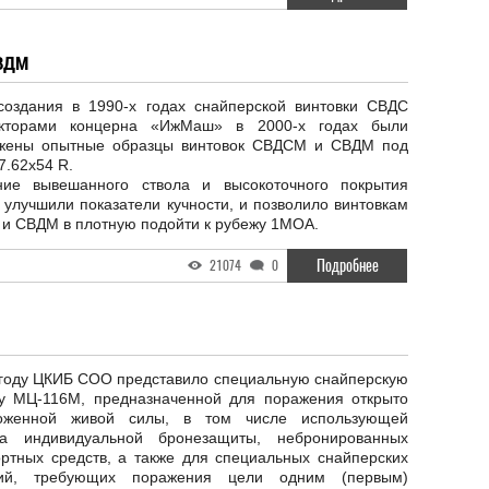
ВДМ
создания в 1990-х годах снайперской винтовки СВДС
укторами концерна «ИжМаш» в 2000-х годах были
жены опытные образцы винтовок СВДСМ и СВДМ под
7.62х54 R.
ние вывешанного ствола и высокоточного покрытия
улучшили показатели кучности, и позволило винтовкам
и СВДМ в плотную подойти к рубежу 1МОА.
Подробнее
21074
0
 году ЦКИБ СОО представило специальную снайперскую
ку МЦ-116М, предназначенной для поражения открыто
оженной живой силы, в том числе использующей
ва индивидуальной бронезащиты, небронированных
ортных средств, а также для специальных снайперских
ций, требующих поражения цели одним (первым)