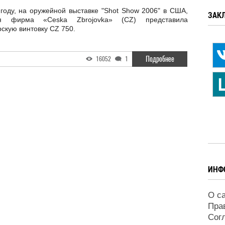
году, на оружейной выставке "Shot Show 2006" в США,
ЗАК
ая фирма «Ceska Zbrojovka» (CZ) представила
скую винтовку CZ 750.
Подробнее
16052
1
ИНФ
О с
Пра
Сог