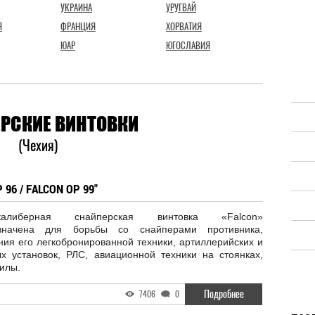
УКРАИНА
УРУГВАЙ
Я
ФРАНЦИЯ
ХОРВАТИЯ
ЮАР
ЮГОСЛАВИЯ
РСКИЕ ВИНТОВКИ
(Чехия)
96 / FALCON OP 99"
окалиберная снайперская винтовка «Falcon»
значена для борьбы со снайперами противника,
ия его легкобронированной техники, артиллерийских и
ых установок, РЛС, авиационной техники на стоянках,
илы.
Подробнее
7406
0