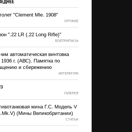
ЛЕДНЕЕ
олет "Clement Mle. 1908"
ОРУЖИЕ
он ".22 LR (.22 Long Rifle)"
БОЕПРИПАСЫ
2-мм автоматическая винтовка
 1936 г. (АВС). Памятка по
ащению и сбережению
ЛИТЕРАТУРА
79
ГАЛЕРЕЯ
тивотанковая мина Г.С. Модель V
S.Mk.V) (Мины Великобритании)
СТАТЬИ