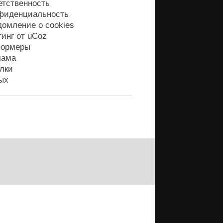
етственность
фиденциальность
домление о cookies
тинг от
uCoz
ормеры
лама
лки
ых