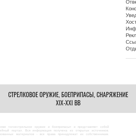
Отв
Кон
Уве
Хос
Инф
Рек
Ссы
Отд
СТРЕЛКОВОЕ ОРУЖИЕ, БОЕПРИПАСЫ, СНАРЯЖЕНИЕ
XIX-XXI ВВ
теме «огнестрельное оружие и боеприпасы» и представляет собой
ейный портал. Вся информация получена из открытых источников.
зованных материалов - все права принадлежат их собственникам.