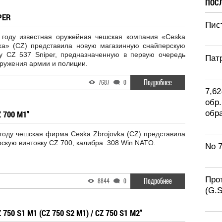
ПОС
PER
Пист
 году известная оружейная чешская компания «Ceska
vka» (CZ) представила новую магазинную снайперскую
ку CZ 537 Sniper, предназначенную в первую очередь
Патр
ружения армии и полиции.
Подробнее
7687
0
7,6
обр.
 700 M1"
обр
году чешская фирма Ceska Zbrojovka (CZ) представила
скую винтовку CZ 700, калибра .308 Win NATO.
No 
Про
Подробнее
8844
0
(G.
50 S1 M1 (CZ 750 S2 M1) / CZ 750 S1 M2"