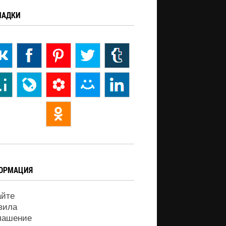
ЛАДКИ
ОРМАЦИЯ
айте
вила
лашение