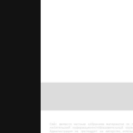
Сайт является частным собранием материалов по 
любительский информационно-образовательный оруж
Администрация не претендует на авторство исполь