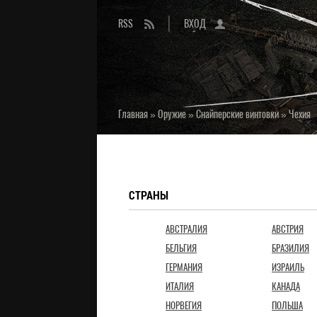
RSS
ВХОД
Главная
»
Оружие
»
Снайперские винтовки
»
Чехия
СТРАНЫ
АВСТРАЛИЯ
АВСТРИЯ
БЕЛЬГИЯ
БРАЗИЛИЯ
ГЕРМАНИЯ
ИЗРАИЛЬ
ИТАЛИЯ
КАНАДА
НОРВЕГИЯ
ПОЛЬША