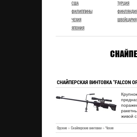
США
ТУРЦИЯ
ФИЛИППИНЫ
ФИНЛЯНДИ
ЧЕХИЯ
ШВЕЙЦАРИЯ
ЯПОНИЯ
СНАЙПЕ
СНАЙПЕРСКАЯ ВИНТОВКА "FALCON OP 
Крупн
предна
поражен
ракетн
живой с
Оружие
»
Снайперские винтовки
»
Чехия