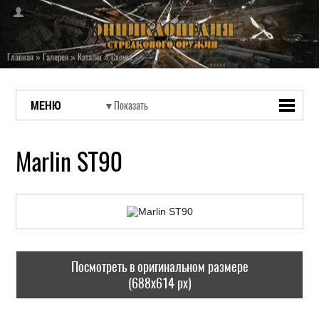
Главная
»
Галерея
»
Каталог
»
Схемы
МЕНЮ
Marlin ST90
Посмотреть в оригинальном размере
(688x614 px)