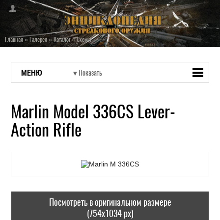
Главная
»
Галерея
»
Каталог
»
Схемы
МЕНЮ
Marlin Model 336CS Lever-
Action Rifle
Посмотреть в оригинальном размере
(754x1034 px)