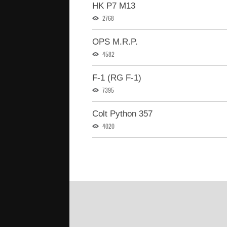
HK P7 M13
2768
OPS M.R.P.
4582
F-1 (RG F-1)
7395
Colt Python 357
4020