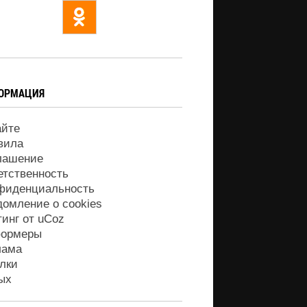
ОРМАЦИЯ
айте
вила
лашение
етственность
фиденциальность
домление о cookies
тинг от
uCoz
ормеры
лама
лки
ых