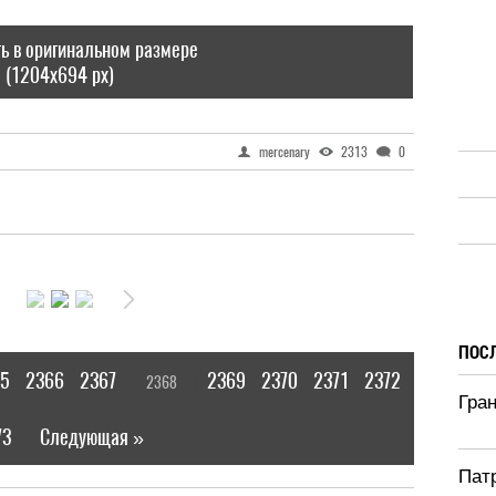
ь в оригинальном размере
(1204x694 px)
mercenary
2313
0
ПОС
5
2366
2367
2369
2370
2371
2372
2368
[
]
Гра
73
Следующая »
|
Патр