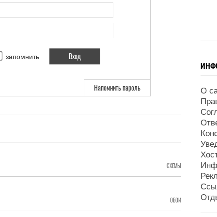
запомнить
ИНФ
Напомнить пароль
О с
Пра
Сог
Отв
Кон
Уве
Хос
Инф
СХЕМЫ
Рек
Ссы
Отд
ОБОИ