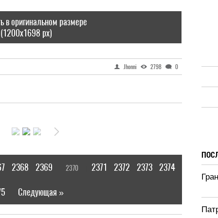
ь в оригинальном размере
(1200x1698 px)
Jhonni
2798
0
ПОС
67
2368
2369
2371
2372
2373
2374
2370
[
]
Гран
75
Следующая »
|
Патр