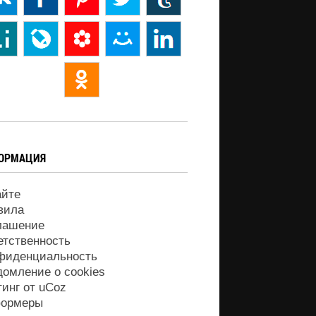
ОРМАЦИЯ
айте
вила
лашение
етственность
фиденциальность
домление о cookies
тинг от
uCoz
ормеры