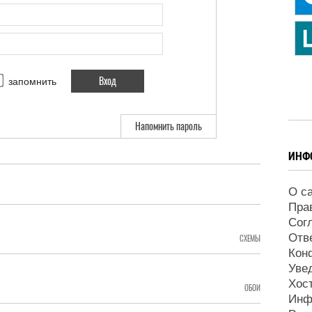
запомнить
Напомнить пароль
ИНФ
О с
Пра
Сог
Отв
СХЕМЫ
Кон
Уве
Хос
ОБОИ
Инф