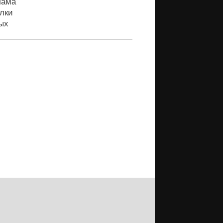
лама
лки
ых