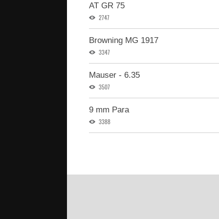
AT GR 75
2747
Browning MG 1917
3347
Mauser - 6.35
3507
9 mm Para
3388