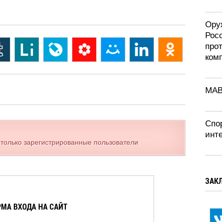
Ору
Рос
про
ком
MAB
Спор
инт
 только зарегистрированные пользователи
ЗАК
МА ВХОДА НА САЙТ