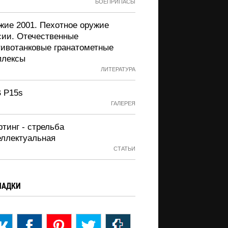
БОЕПРИПАСЫ
жие 2001. Пехотное оружие
сии. Отечественные
тивотанковые гранатометные
плексы
ЛИТЕРАТУРА
 P15s
ГАЛЕРЕЯ
тинг - стрельба
еллектуальная
СТАТЬИ
ЛАДКИ