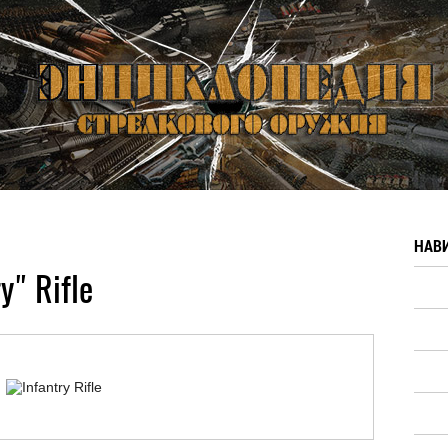
НАВ
y" Rifle