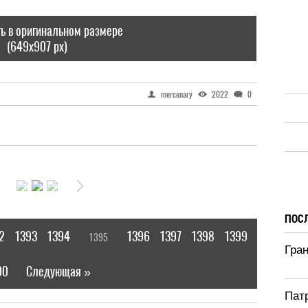
ь в оригинальном размере
(649x907 px)
mercenary
2022
0
ПОС
2
1393
1394
1396
1397
1398
1399
1395
[
]
Гра
00
Следующая »
|
Патр