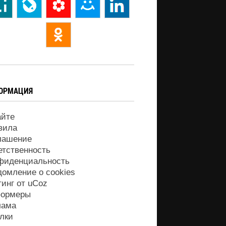
ОРМАЦИЯ
айте
вила
лашение
етственность
фиденциальность
домление о cookies
тинг от
uCoz
ормеры
лама
лки