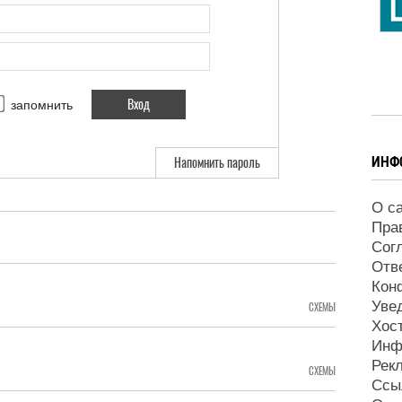
запомнить
ИНФ
Напомнить пароль
О с
Пра
Сог
Отв
Кон
Уве
СХЕМЫ
Хос
Инф
Рек
СХЕМЫ
Ссы