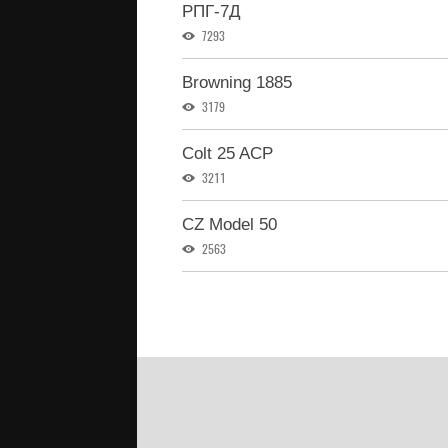
РПГ-7Д
7293
Browning 1885
3179
Colt 25 ACP
3211
CZ Model 50
2563