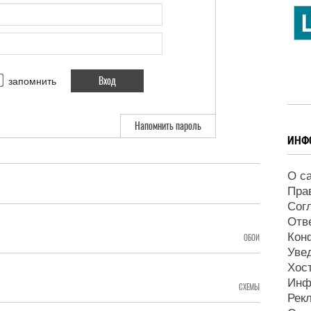
запомнить
Напомнить пароль
ИНФ
О с
Пра
Сог
Отв
Кон
ОБОИ
Уве
Хос
Инф
СХЕМЫ
Рек