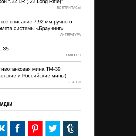
он ".22 LR (.22 Long Rifle)"
БОЕПРИПАСЫ
кое описание 7,92 мм ручного
емета системы «Браунинг»
ЛИТЕРАТУРА
. 35
ГАЛЕРЕЯ
тивотанковая мина ТМ-39
ветские и Российские мины)
СТАТЬИ
ЛАДКИ