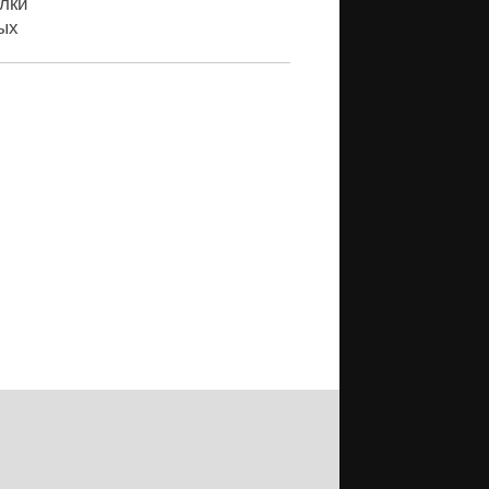
лки
ых