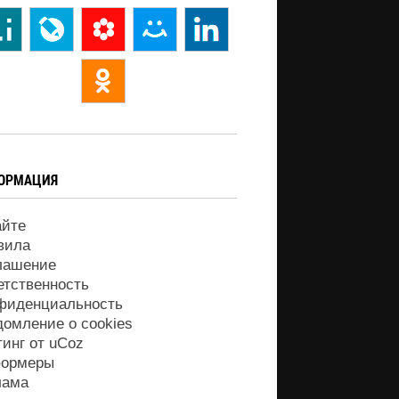
ОРМАЦИЯ
айте
вила
лашение
етственность
фиденциальность
домление о cookies
тинг от
uCoz
ормеры
лама