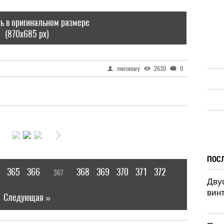
ь в оригинальном размере
(870x685 px)
mercenary
2630
0
ПОС
365
366
368
369
370
371
372
367
[
]
|
Дву
винт
Следующая »