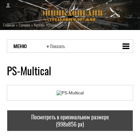
Главная
»
Галерея
»
Каталог
»
Схемы
МЕНЮ
PS-Multical
Посмотреть в оригинальном размере
(998x856 px)