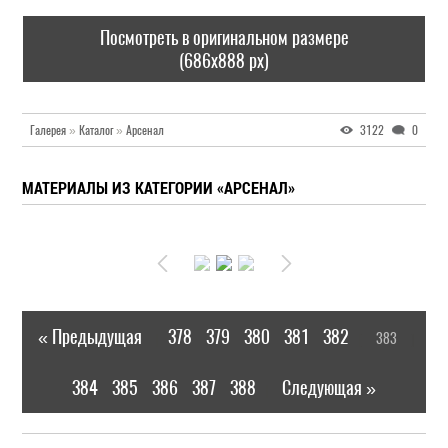
Посмотреть в оригинальном размере
(686x888 px)
Галерея
»
Каталог
»
Арсенал
3122
0
МАТЕРИАЛЫ ИЗ КАТЕГОРИИ «АРСЕНАЛ»
« Предыдущая
378
379
380
381
382
383
|
[
]
384
385
386
387
388
Следующая »
|