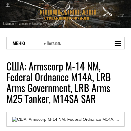
Главная
»
Галерея
»
Каталог
»
Арсенал
МЕНЮ
США: Armscorp M-14 NM,
Federal Ordnance M14A, LRB
Arms Government, LRB Arms
M25 Tanker, M14SA SAR