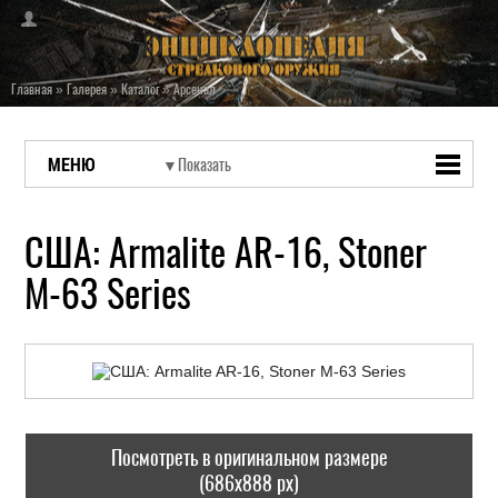
Главная
»
Галерея
»
Каталог
»
Арсенал
МЕНЮ
США: Armalite AR-16, Stoner
M-63 Series
Посмотреть в оригинальном размере
(686x888 px)