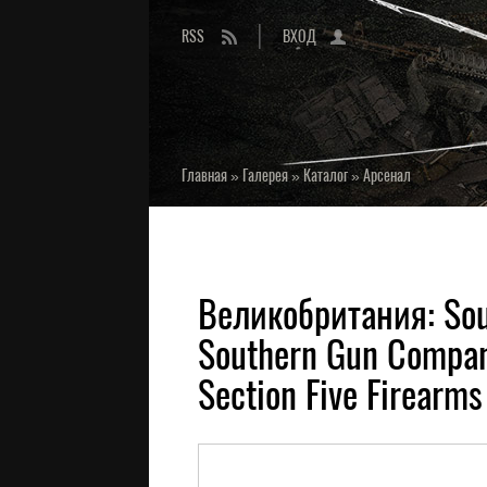
RSS
ВХОД
Главная
»
Галерея
»
Каталог
»
Арсенал
Великобритания: Sou
Southern Gun Compan
Section Five Firearm