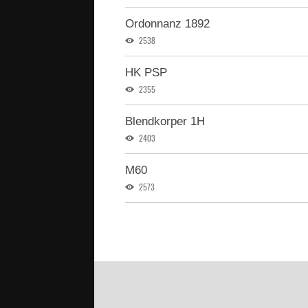
Ordonnanz 1892
2538
HK PSP
2355
Blendkorper 1H
2403
M60
2573