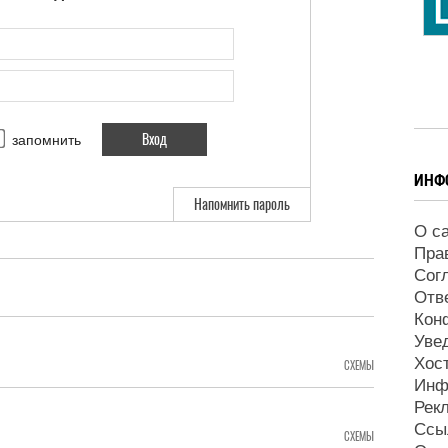
запомнить
ИНФ
Напомнить пароль
О с
Пра
Сог
Отв
Кон
Уве
Хос
СХЕМЫ
Инф
Рек
Ссы
СХЕМЫ