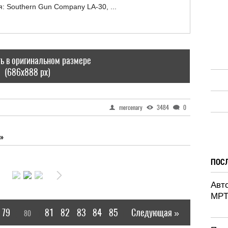
ь в оригинальном размере
(686x888 px)
mercenary
3484
0
»
ПОС
Авт
MPT
79
81
82
83
84
85
Следующая »
80
[
]
|