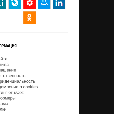
ОРМАЦИЯ
айте
вила
лашение
етственность
фиденциальность
домление о cookies
тинг от
uCoz
ормеры
лама
лки