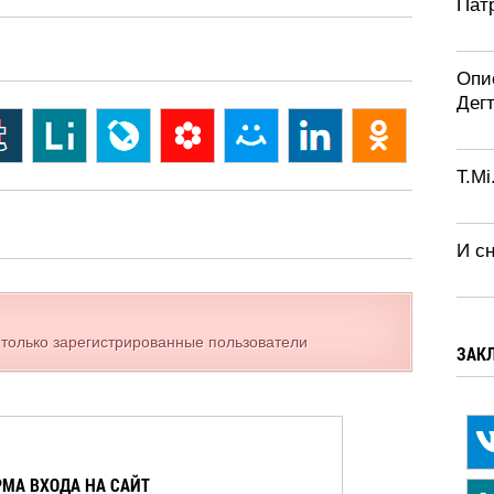
Патр
Опи
Дег
T.Mi
И с
 только зарегистрированные пользователи
ЗАК
МА ВХОДА НА САЙТ