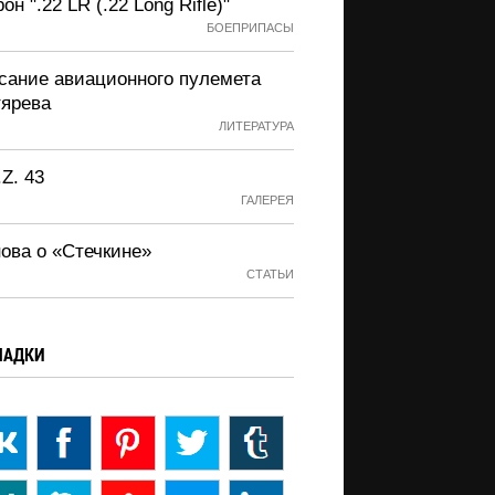
он ".22 LR (.22 Long Rifle)"
БОЕПРИПАСЫ
сание авиационного пулемета
тярева
ЛИТЕРАТУРА
.Z. 43
ГАЛЕРЕЯ
нова о «Стечкине»
СТАТЬИ
ЛАДКИ