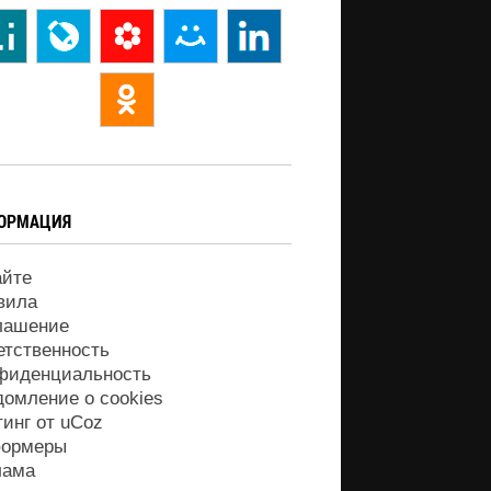
ОРМАЦИЯ
айте
вила
лашение
етственность
фиденциальность
домление о cookies
тинг от
uCoz
ормеры
лама