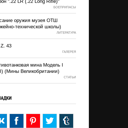
он ".22 LR (.22 Long Rifle)"
БОЕПРИПАСЫ
сание оружия музея ОТШ
ужейно-технической школы)
ЛИТЕРАТУРА
.Z. 43
ГАЛЕРЕЯ
тивотанковая мина Модель I
.I) (Мины Великобритании)
СТАТЬИ
ЛАДКИ