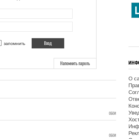
запомнить
ИНФ
Напомнить пароль
О с
Пра
Сог
Отв
Кон
Уве
ОБОИ
Хос
Инф
Рек
ОБОИ