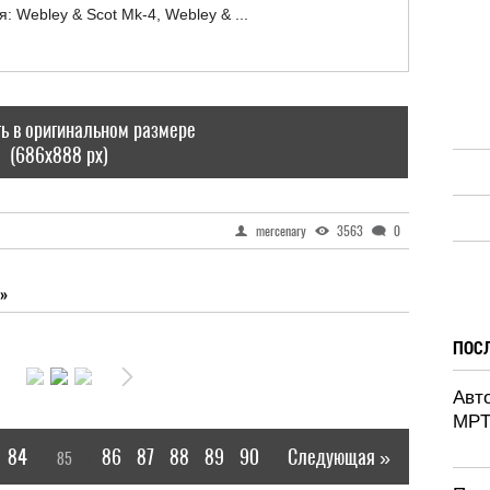
ь в оригинальном размере
(686x888 px)
mercenary
3563
0
»
ПОС
Авт
MPT
84
86
87
88
89
90
Следующая »
85
[
]
|