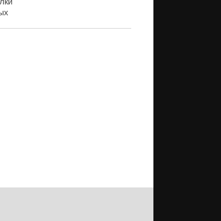
лки
ых