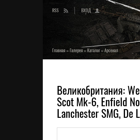
RSS
ВХОД
Главная
»
Галерея
»
Каталог
»
Арсенал
Великобритания: Web
Scot Mk-6, Enfield No
Lanchester SMG, De L