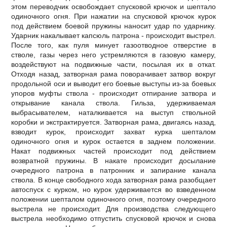
этом переводчик освобождает спусковой крючок и шептало
одиночного огня. При нажатии на спусковой крючок курок
под действием боевой пружины наносит удар по ударнику.
Ударник накалывает капсюль патрона - происходит выстрел.
После того, как пуля минует газоотводное отверстие в
стволе, газы через него устремляются в газовую камеру,
воздействуют на подвижные части, посылая их в откат.
Отходя назад, затворная рама поворачивает затвор вокруг
продольной оси и выводит его боевые выступы из-за боевых
упоров муфты ствола - происходит отпирание затвора и
открывание канала ствола. Гильза, удерживаемая
выбрасывателем, наталкивается на выступ ствольной
коробки и экстрактируется. Затворная рама, двигаясь назад,
взводит курок, происходит захват курка шепталом
одиночного огня и курок остается в заднем положении.
Накат подвижных частей происходит под действием
возвратной пружины. В накате происходит досылание
очередного патрона в патронник и запирание канала
ствола. В конце свободного хода затворная рама разобщает
автоспуск с курком, но курок удерживается во взведенном
положении шепталом одиночного огня, поэтому очередного
выстрела не происходит. Для производства следующего
выстрела необходимо отпустить спусковой крючок и снова