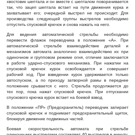
хвостовик шептала и он вместе с шепталом поворачивается
так, что зацеп шептала встает на пути движения курка и
захватывает его; очередной выстрел не происходит. Для
производства следующей группы выстрелов необходимо
отпустить спусковой крючок и снова нажать на него.
Для ведения автоматической стрельбы необходимо
перевести флажок переводчика в положение «А». При
автоматической стрельбе взаимодействие деталей и
механизмов автомата аналогично взаимодействию их при
одиночном и групповом режиме огня, отличие заключается
в работе ударно-спускового механизма. При нажатии на
спусковой крючок курок освобождается и совершает
рабочий ход. При взведении курок удерживается только
автоспуском, а по приходу затворной рамы в переднее
положение срывается с него. Стрельба продолжается до
тех пор, пока нажат спусковой крючок. При отпускании
спускового крючка курок встает на боевой взвод.
В положении «ПР» (Предохранитель) переводчик запирает
спусковой крючок и поднимает предохранительный щиток,
блокируя движение подвижных частей.
Боевая скорострельность автомата при стрельбе
одиночными выстрелами составляет 40 выстрелов в минуту,