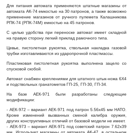
Для питания автомата применяются штатные магазины от
автомата АК-74 емкостью на 30 патронов, а также возможно
применение магазинов от ручного пулемета Калашникова
РПК-74 (РПК-74М) емкостью на 45 патронов.
С целью удобства при переноске автомат имеет складной
на правую сторону легкий приклад рамочного типа.
Цевье, пистолетная рукоятка, ствольная накладка газовой
трубки изготавливаются из ударопрочной пластмассы.
Пластиковая пистолетная рукоятка выполнена зацело со
спусковой скобой.
Автомат снабжен креплениями для штатного штык-ножа 6Х4
и подствольных гранатометов ГП-25, ГП-30, ГП-34.
На базе АЕК-971 были разработаны следующие
модификации:
- АЕК-972 – вариант АЕК-971 под патрон 5.56х45 мм НАТО.
Кроме изменений вызванных сменой калибра оружия,
других конструктивных отличий от базовой модели не имеет.
- АЕК-973 – вариант АЕК-971 под советский патрон 7.62х39
мм. Использует магазины от автомата АК-47, в остальном