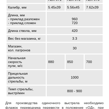
Калибр, мм
5.45х39
5.56x45
7.62х39
Длина, мм
- приклад разложен
960
- приклад сложен
720
Длина ствола, мм
420
Вес без магазина, кг
3.3
Магазин,
30
кол. патронов
Начальная
скорость
880
850
700
пули, м/с
Прицельная
дальность
1000
стрельбы, м
Темп стрельбы,
800 - 900
выстр/мин
Для производства одиночного выстрела необходимо
флажок переводчика перевести в положение «ОД», при