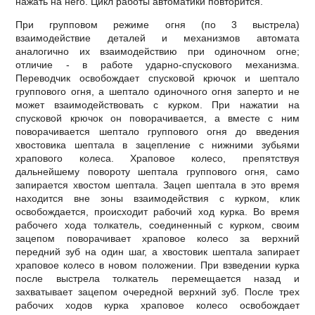
нажать на него. Цикл работы автоматики повторится.
При групповом режиме огня (по 3 выстрела)
взаимодействие деталей и механизмов автомата
аналогично их взаимодействию при одиночном огне;
отличие - в работе ударно-спускового механизма.
Переводчик освобождает спусковой крючок и шептало
группового огня, а шептало одиночного огня заперто и не
может взаимодействовать с курком. При нажатии на
спусковой крючок он поворачивается, а вместе с ним
поворачивается шептало группового огня до введения
хвостовика шептала в зацепление с нижними зубьями
храпового колеса. Храповое колесо, препятствуя
дальнейшему повороту шептала группового огня, само
запирается хвостом шептала. Зацеп шептала в это время
находится вне зоны взаимодействия с курком, клик
освобождается, происходит рабочий ход курка. Во время
рабочего хода толкатель, соединенный с курком, своим
зацепом поворачивает храповое колесо за верхний
передний зуб на один шаг, а хвостовик шептала запирает
храповое колесо в новом положении. При взведении курка
после выстрела толкатель перемещается назад и
захватывает зацепом очередной верхний зуб. После трех
рабочих ходов курка храповое колесо освобождает