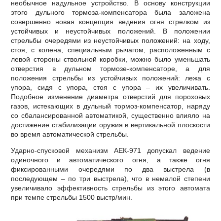
необычное надульное устройство. В основу конструкции
этого дульного тормоза-компенсатора была заложена
совершенно новая концепция ведения огня стрелком из
устойчивых и неустойчивых положений. В положении
стрельбы очередями из неустойчивых положений: на ходу,
стоя, с колена, специальным рычагом, расположенным с
левой стороны ствольной коробки, можно было уменьшать
отверстия в дульном тормозе-компенсаторе, а для
положения стрельбы из устойчивых положений: лежа с
упора, сидя с упора, стоя с упора – их увеличивать.
Подобное изменение диаметра отверстий для пороховых
газов, истекающих в дульный тормоз-компенсатор, наряду
со сбалансированной автоматикой, существенно влияло на
достижение стабилизации оружия в вертикальной плоскости
во время автоматической стрельбы.
Ударно-спусковой механизм АЕК-971 допускал ведение
одиночного и автоматического огня, а также огня
фиксированными очередями по два выстрела (в
последующем – по три выстрела), что в немалой степени
увеличивало эффективность стрельбы из этого автомата
при темпе стрельбы 1500 выстр/мин.