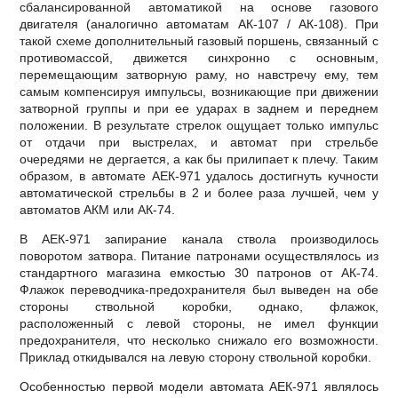
сбалансированной автоматикой на основе газового
двигателя (аналогично автоматам АК-107 / АК-108). При
такой схеме дополнительный газовый поршень, связанный с
противомассой, движется синхронно с основным,
перемещающим затворную раму, но навстречу ему, тем
самым компенсируя импульсы, возникающие при движении
затворной группы и при ее ударах в заднем и переднем
положении. В результате стрелок ощущает только импульс
от отдачи при выстрелах, и автомат при стрельбе
очередями не дергается, а как бы прилипает к плечу. Таким
образом, в автомате АЕК-971 удалось достигнуть кучности
автоматической стрельбы в 2 и более раза лучшей, чем у
автоматов АКМ или АК-74.
В АЕК-971 запирание канала ствола производилось
поворотом затвора. Питание патронами осуществлялось из
стандартного магазина емкостью 30 патронов от АК-74.
Флажок переводчика-предохранителя был выведен на обе
стороны ствольной коробки, однако, флажок,
расположенный с левой стороны, не имел функции
предохранителя, что несколько снижало его возможности.
Приклад откидывался на левую сторону ствольной коробки.
Особенностью первой модели автомата АЕК-971 являлось