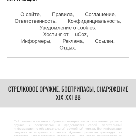
О сайте
Правила
Соглашение
Ответственность
Конфиденциальность
Уведомление о cookies
Хостинг от
uCoz
Информеры
Реклама
Ссылки
Отдых
СТРЕЛКОВОЕ ОРУЖИЕ, БОЕПРИПАСЫ, СНАРЯЖЕНИЕ
XIX-XXI ВВ
Сайт является частным собранием материалов по теме «огнестрельное
оружие и боеприпасы» и представляет собой любительский
информационно-образовательный оружейный портал. Вся информация
получена из открытых источников. Администрация не претендует на
авторство использованных материалов - все права принадлежат их