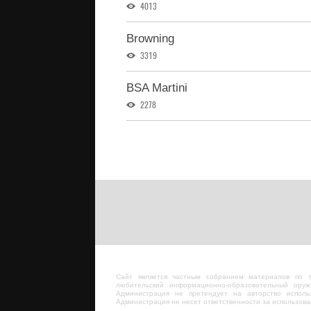
4013
Browning
3319
BSA Martini
2278
Сайт является частным собранием материалов по 
любительский информационно-образовательный оруж
Администрация не претендует на авторство исполь
Администрация не несет ответственности за использов