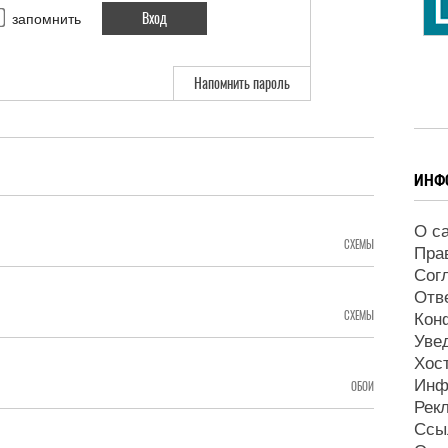
запомнить
Напомнить пароль
ИНФ
О с
СХЕМЫ
Пра
Сог
Отв
СХЕМЫ
Кон
Уве
Хос
Инф
ОБОИ
Рек
Ссы