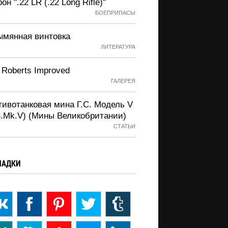
он ".22 LR (.22 Long Rifle)"
БОЕПРИПАСЫ
ымянная винтовка
ЛИТЕРАТУРА
 Roberts Improved
ГАЛЕРЕЯ
тивотанковая мина Г.С. Модель V
S.Mk.V) (Мины Великобритании)
СТАТЬИ
ЛАДКИ