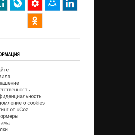
ОРМАЦИЯ
айте
вила
лашение
етственность
фиденциальность
домление о cookies
тинг от
uCoz
ормеры
лама
лки