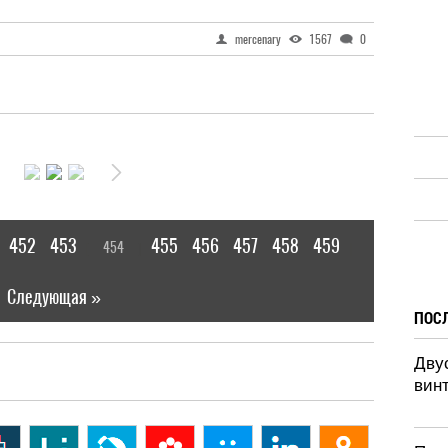
mercenary
1567
0
452
453
455
456
457
458
459
454
[
]
|
Следующая »
ПОС
Дву
винт