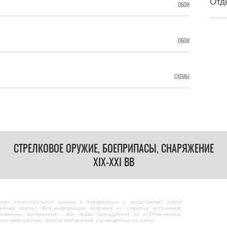
Отд
ОБОИ
ОБОИ
СХЕМЫ
СТРЕЛКОВОЕ ОРУЖИЕ, БОЕПРИПАСЫ, СНАРЯЖЕНИЕ
XIX-XXI ВВ
теме «огнестрельное оружие и боеприпасы» и представляет собой
ейный портал. Вся информация получена из открытых источников.
зованных материалов - все права принадлежат их собственникам.
ание информации, фактов или мнений, размещенных на сайте.