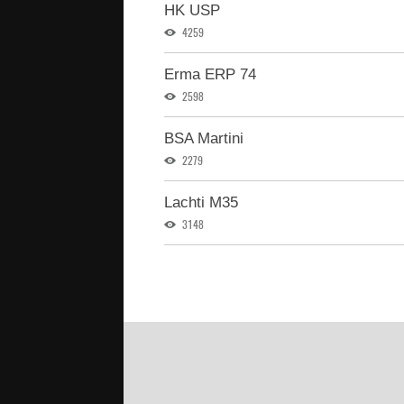
HK USP
4259
Erma ERP 74
2598
BSA Martini
2279
Lachti M35
3148