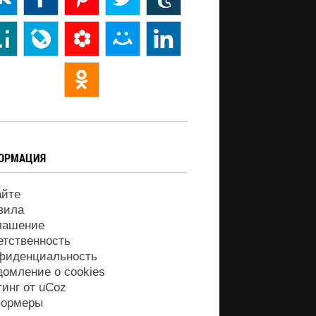
ОРМАЦИЯ
айте
вила
лашение
етственность
фиденциальность
домление о cookies
тинг от
uCoz
ормеры