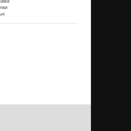
лама
лки
ых