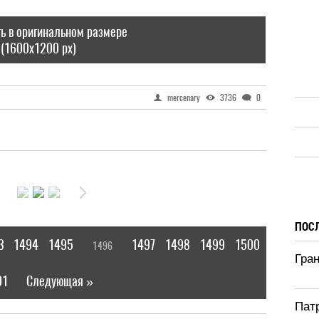
ь в оригинальном размере
(1600x1200 px)
mercenary
3736
0
ПОС
3
1494
1495
1497
1498
1499
1500
1496
[
]
Гра
01
Следующая »
|
Патр