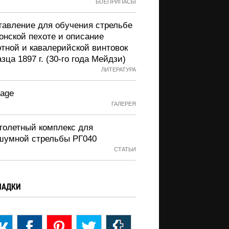
БОЕПРИПАСЫ
тавление для обучения стрельбе
онской пехоте и описание
отной и кавалерийской винтовок
зца 1897 г. (30-го года Мейдзи)
ЛИТЕРАТУРА
Page
ГАЛЕРЕЯ
толетный комплекс для
шумной стрельбы РГ040
СТАТЬИ
ЛАДКИ