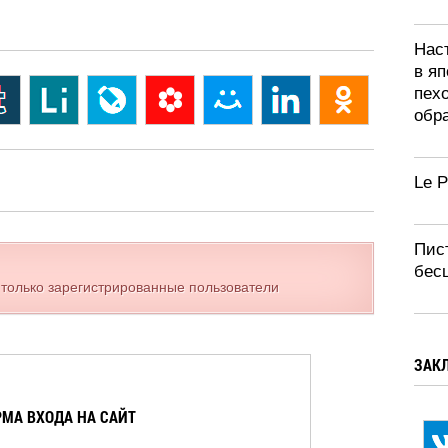
Нас
в яп
пех
обра
Le 
Пис
бес
 только зарегистрированные пользователи
ЗАК
МА ВХОДА НА САЙТ