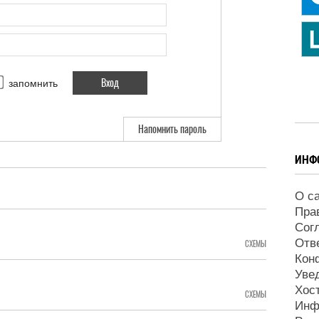
запомнить
Напомнить пароль
ИНФ
О с
Пра
Сог
Отв
СХЕМЫ
Кон
Уве
Хос
СХЕМЫ
Инф