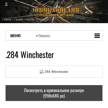
Главная
»
Галерея
»
Каталог
»
Схемы
МЕНЮ
.284 Winchester
Посмотреть в оригинальном размере
(998x686 px)