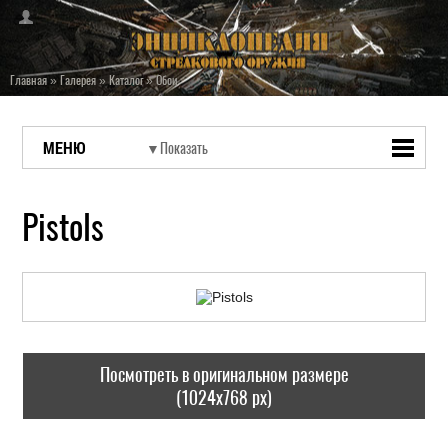
Главная
»
Галерея
»
Каталог
»
Обои
МЕНЮ
Pistols
Посмотреть в оригинальном размере
(1024x768 px)