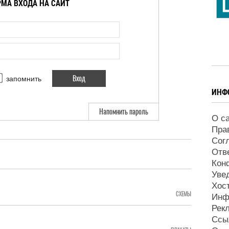
МА ВХОДА НА САЙТ
запомнить
ИНФ
Напомнить пароль
О с
Пра
Сог
Отв
Кон
Уве
Хос
СХЕМЫ
Инф
Рек
Ссы