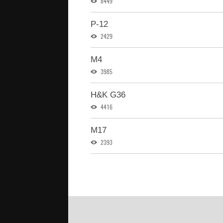
8449
P-12
2429
M4
3985
H&K G36
4416
M17
2393