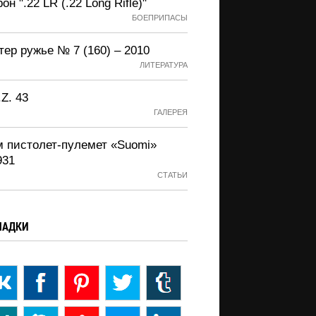
он ".22 LR (.22 Long Rifle)"
БОЕПРИПАСЫ
ер ружье № 7 (160) – 2010
ЛИТЕРАТУРА
.Z. 43
ГАЛЕРЕЯ
м пистолет-пулемет «Suomi»
931
СТАТЬИ
ЛАДКИ