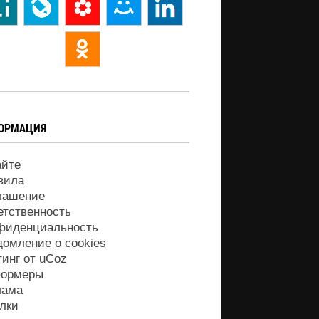
ОРМАЦИЯ
айте
вила
лашение
етственность
фиденциальность
домление о cookies
тинг от
uCoz
ормеры
лама
лки