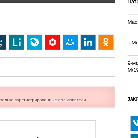
Патр
Маст
T.Mi
9-м
М/1
ЗАК
 только зарегистрированные пользователи