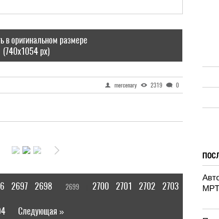
ь в оригинальном размере
(740x1054 px)
mercenary
2319
0
ПОС
Авт
6
2697
2698
2700
2701
2702
2703
2699
[
]
MPT
04
Следующая »
|