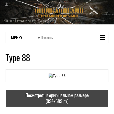
Главная
»
Галерея
»
Каталог
»
Схемы
МЕНЮ
Type 88
Посмотреть в оригинальном размере
(994x689 px)