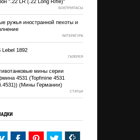
он ".22 LR (.22 Long Rifle)"
БОЕПРИПАСЫ
ые ружья иностранной пехоты и
олнение
ЛИТЕРАТУРА
 Lebel 1892
ГАЛЕРЕЯ
тивотанковые мины серии
фмина 4531 (Topfmine 4531
i.4531)) (Мины Германии)
СТАТЬИ
ЛАДКИ