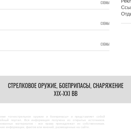
Рек
СХЕМЫ
Ссы
Отд
СХЕМЫ
СХЕМЫ
СТРЕЛКОВОЕ ОРУЖИЕ, БОЕПРИПАСЫ, СНАРЯЖЕНИЕ
XIX-XXI ВВ
теме «огнестрельное оружие и боеприпасы» и представляет собой
ейный портал. Вся информация получена из открытых источников.
зованных материалов - все права принадлежат их собственникам.
ание информации, фактов или мнений, размещенных на сайте.