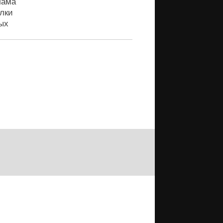
лама
лки
ых