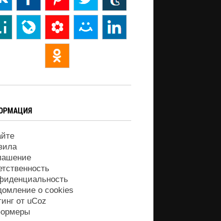
ОРМАЦИЯ
айте
вила
лашение
етственность
фиденциальность
домление о cookies
тинг от
uCoz
ормеры