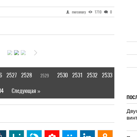
mercenary
1710
0
6
2527
2528
2530
2531
2532
2533
2529
[
]
34
Следующая »
|
ПОС
Дву
винт