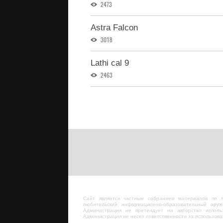
2473
Astra Falcon
3018
Lathi cal 9
2463
Сайт является частным собранием материалов по 
любительский информационно-образовательный оруж
Администрация не претендует на авторство исполь
Администрация не несет ответственности за использов