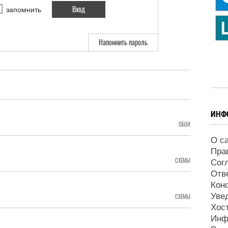
запомнить
Напомнить пароль
ИНФ
ОБОИ
О с
Пра
СХЕМЫ
Сог
Отв
Кон
Уве
СХЕМЫ
Хос
Инф