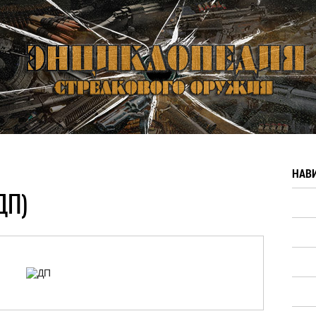
НАВ
ДП)