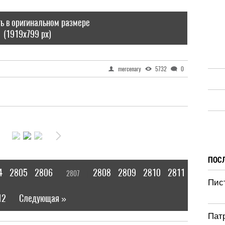
ь в оригинальном размере
(1919x799 px)
mercenary
5732
0
ПОС
4
2805
2806
2808
2809
2810
2811
2807
[
]
Пист
12
Следующая »
|
Патр