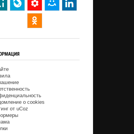
ОРМАЦИЯ
айте
вила
лашение
етственность
фиденциальность
домление о cookies
тинг от
uCoz
ормеры
лама
лки