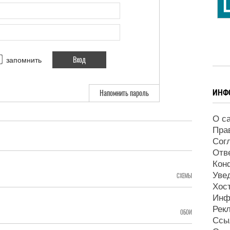
запомнить
ИНФ
Напомнить пароль
О с
Пра
Сог
Отв
Кон
Уве
СХЕМЫ
Хос
Инф
Рек
ОБОИ
Ссы