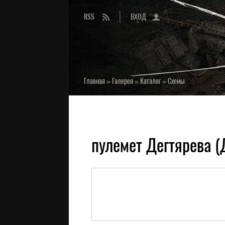
RSS
ВХОД
Главная
»
Галерея
»
Каталог
»
Схемы
пулемет Дегтярева (