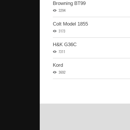
Browning BT99
3294
Colt Model 1855
3173
H&K G36C
7311
Kord
3692