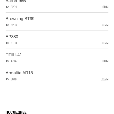
Barret 98B
5294
ОБОИ
Browning BT99
3294
СХЕМЫ
EP380
3163
СХЕМЫ
ППШ-41
4794
ОБОИ
Armalite AR18
3676
СХЕМЫ
ПОСЛЕДНЕЕ