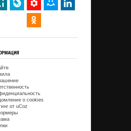
ОРМАЦИЯ
айте
вила
лашение
етственность
фиденциальность
домление о cookies
тинг от
uCoz
ормеры
лама
лки