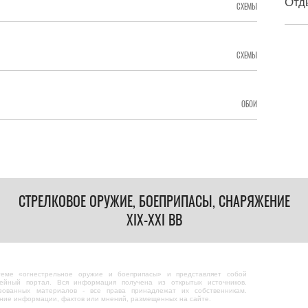
Отд
СХЕМЫ
СХЕМЫ
ОБОИ
СТРЕЛКОВОЕ ОРУЖИЕ, БОЕПРИПАСЫ, СНАРЯЖЕНИЕ
XIX-XXI ВВ
теме «огнестрельное оружие и боеприпасы» и представляет собой
ейный портал. Вся информация получена из открытых источников.
зованных материалов - все права принадлежат их собственникам.
ание информации, фактов или мнений, размещенных на сайте.