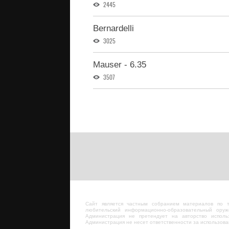
2445
Bernardelli
3025
Mauser - 6.35
3507
Сайт является частным собранием материалов по 
любительский информационно-образовательный оруж
Администрация не претендует на авторство исполь
Администрация не несет ответственности за использов