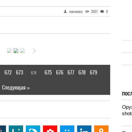
mercenary
3027
0
1
672
673
675
676
677
678
679
674
[
]
|
Следующая »
ПОС
Оруж
shot