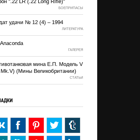
он ".22 LR (.22 Long Rifle)"
БОЕПРИПАСЫ
ат удачи № 12 (4) – 1994
ЛИТЕРАТУРА
 Anaconda
ГАЛЕРЕЯ
тивотанковая мина Е.П. Модель V
P.Mk.V) (Мины Великобритании)
СТАТЬИ
ЛАДКИ