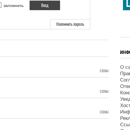
запомнить
Напомнить пароль
ИНФ
О с
СХЕМЫ
Пра
Сог
Отв
СХЕМЫ
Кон
Уве
Хос
Инф
СХЕМЫ
Рек
Ссы