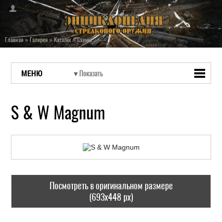
Главная
»
Галерея
»
Каталог
»
Схемы
МЕНЮ
S & W Magnum
Посмотреть в оригинальном размере
(693x448 px)