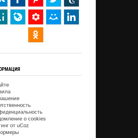
ОРМАЦИЯ
айте
вила
лашение
етственность
фиденциальность
домление о cookies
тинг от
uCoz
ормеры