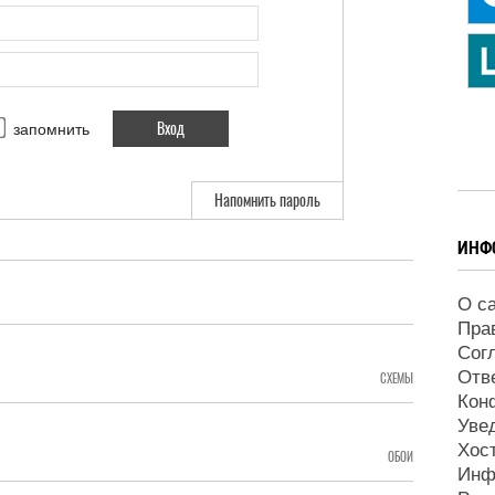
запомнить
Напомнить пароль
ИНФ
О с
Пра
Сог
Отв
СХЕМЫ
Кон
Уве
Хос
ОБОИ
Инф