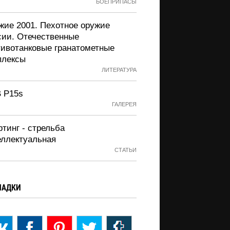
БОЕПРИПАСЫ
жие 2001. Пехотное оружие
сии. Отечественные
тивотанковые гранатометные
плексы
ЛИТЕРАТУРА
 P15s
ГАЛЕРЕЯ
тинг - стрельба
еллектуальная
СТАТЬИ
ЛАДКИ