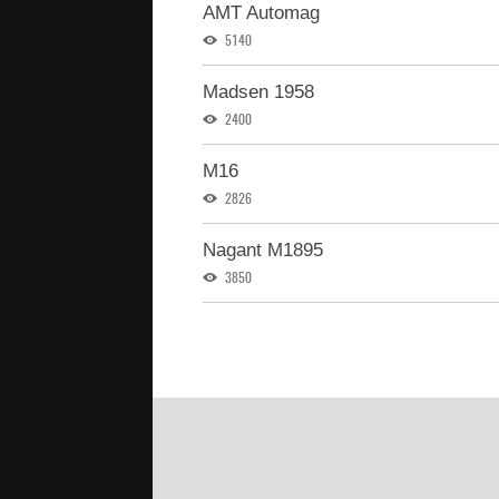
AMT Automag
5140
Madsen 1958
2400
M16
2826
Nagant M1895
3850