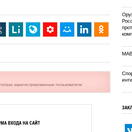
Ору
Рос
про
ком
MAB
Спор
инт
 только зарегистрированные пользователи
ЗАК
МА ВХОДА НА САЙТ