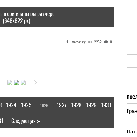
ь в оригинальном размере
(648x822 px)
mercenary
2252
0
ПОС
3
1924
1925
1927
1928
1929
1930
1926
[
]
Гран
31
Следующая »
|
Патр