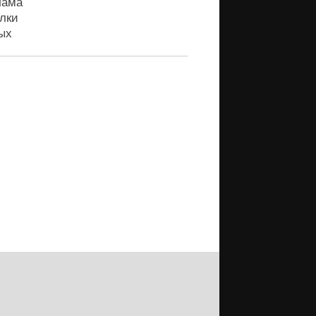
лама
лки
ых