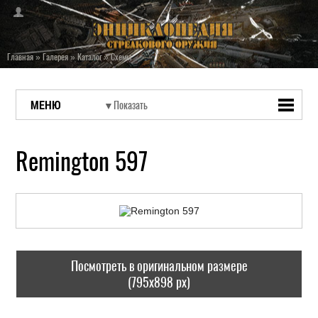
Главная
»
Галерея
»
Каталог
»
Схемы
МЕНЮ
Remington 597
Посмотреть в оригинальном размере
(795x898 px)