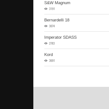
S&W Magnum
3191
Bernardelli 18
3074
Imperator SDASS
2783
Kord
3691