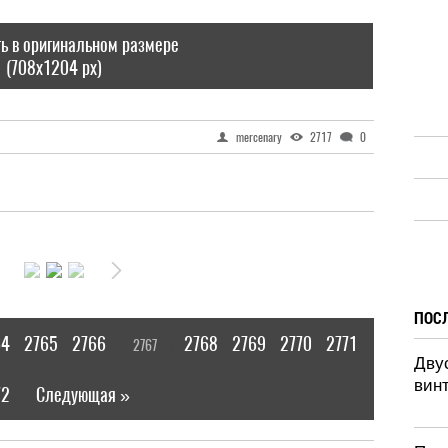
ь в оригинальном размере
(708x1204 px)
mercenary
2717
0
ПОС
64
2765
2766
2768
2769
2770
2771
2767
[
]
Дву
винт
72
Следующая »
|