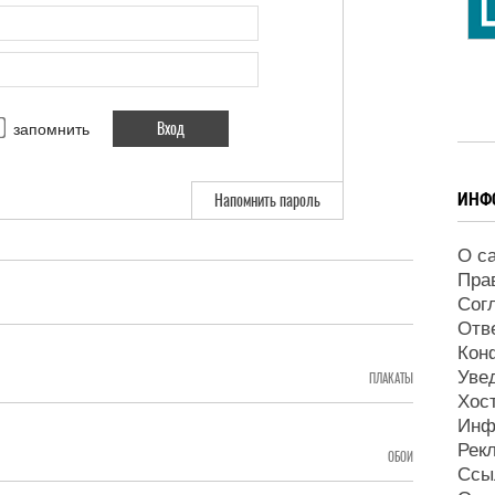
запомнить
ИНФ
Напомнить пароль
О с
Пра
Сог
Отв
Кон
Уве
ПЛАКАТЫ
Хос
Инф
Рек
ОБОИ
Ссы