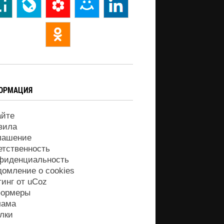
ОРМАЦИЯ
айте
вила
лашение
етственность
фиденциальность
домление о cookies
тинг от
uCoz
ормеры
лама
лки