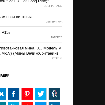
он ".22 LR (.22 Long Rifle)"
БОЕПРИПАСЫ
ымянная винтовка
ЛИТЕРАТУРА
 P15s
ГАЛЕРЕЯ
тивотанковая мина Г.С. Модель V
S.Mk.V) (Мины Великобритании)
СТАТЬИ
ЛАДКИ