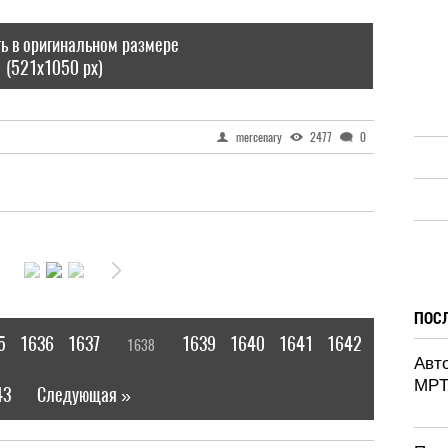
ь в оригинальном размере
(521x1050 px)
mercenary
2477
0
ПОС
5
1636
1637
1639
1640
1641
1642
1638
[
]
Авт
MPT
43
Следующая »
|