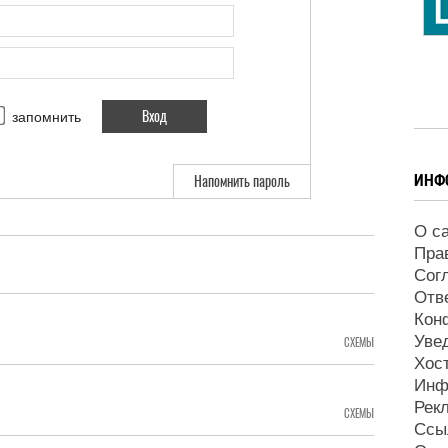
запомнить
ИНФ
Напомнить пароль
О с
Пра
Сог
Отв
Кон
Уве
СХЕМЫ
Хос
Инф
Рек
СХЕМЫ
Ссы