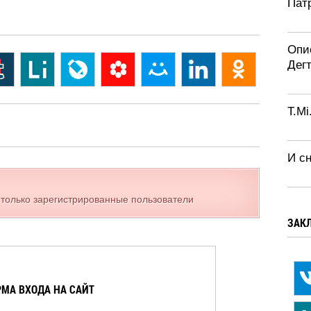
Патр
Опи
Дег
T.Mi
И с
 только зарегистрированные пользователи
ЗАК
МА ВХОДА НА САЙТ