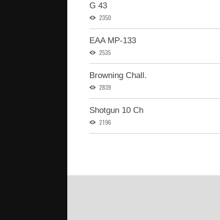
G 43
2350
EAA MP-133
2535
Browning Chall.
2839
Shotgun 10 Ch
2196