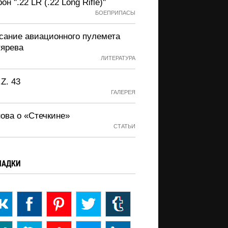
он ".22 LR (.22 Long Rifle)"
БОЕПРИПАСЫ
сание авиационного пулемета
тярева
ЛИТЕРАТУРА
.Z. 43
ГАЛЕРЕЯ
нова о «Стечкине»
СТАТЬИ
ЛАДКИ