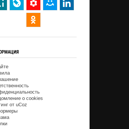
ОРМАЦИЯ
айте
вила
лашение
етственность
фиденциальность
домление о cookies
тинг от
uCoz
ормеры
лама
лки