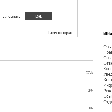
запомнить
Напомнить пароль
ИНФ
О с
Пра
Сог
Отв
Кон
СХЕМЫ
Уве
Хос
Инф
Рек
ОБОИ
Ссы
Отд
ОБОИ