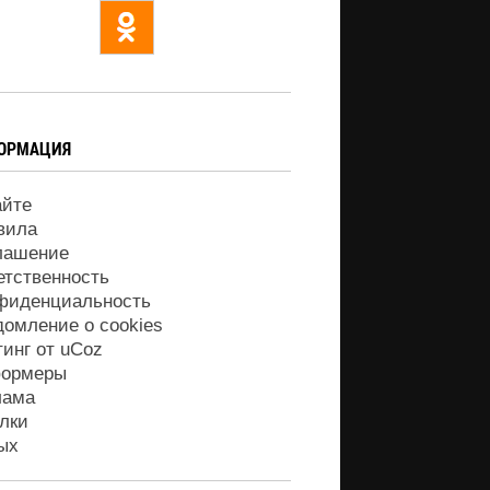
ОРМАЦИЯ
айте
вила
лашение
етственность
фиденциальность
домление о cookies
тинг от
uCoz
ормеры
лама
лки
ых