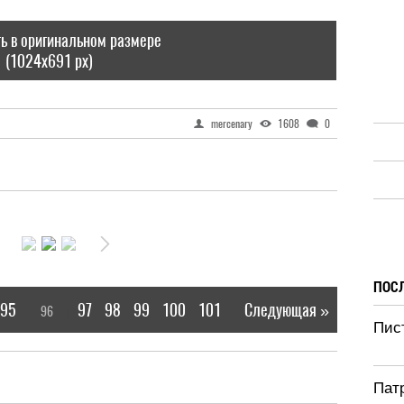
ь в оригинальном размере
(1024x691 px)
mercenary
1608
0
ПОС
95
97
98
99
100
101
Следующая »
96
[
]
|
Пис
Патр