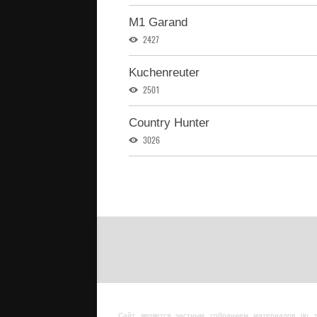
M1 Garand
2427
Kuchenreuter
2501
Country Hunter
3026
Сайт является частным собранием материалов по 