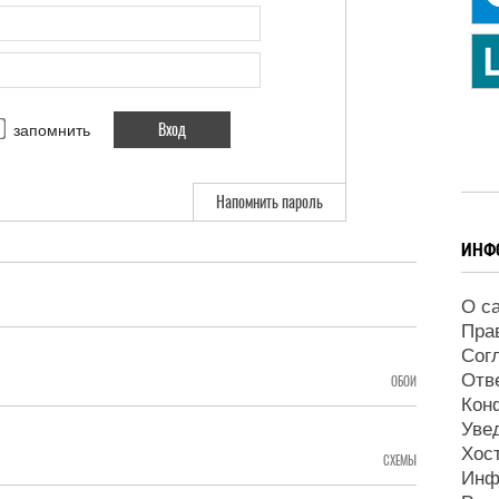
запомнить
Напомнить пароль
ИНФ
О с
Пра
Сог
Отв
ОБОИ
Кон
Уве
Хос
СХЕМЫ
Инф