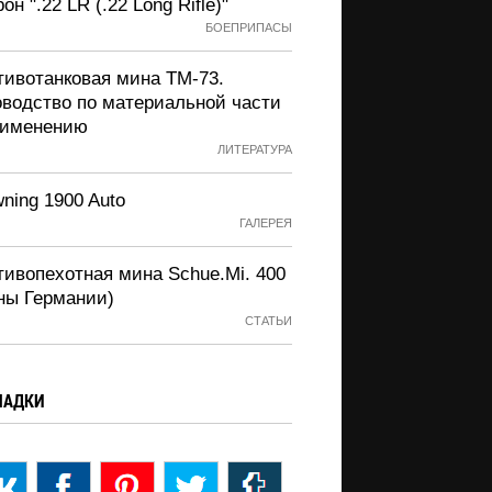
он ".22 LR (.22 Long Rifle)"
БОЕПРИПАСЫ
тивотанковая мина ТМ-73.
оводство по материальной части
рименению
ЛИТЕРАТУРА
ning 1900 Auto
ГАЛЕРЕЯ
тивопехотная мина Schue.Mi. 400
ны Германии)
СТАТЬИ
ЛАДКИ