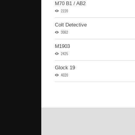
M70 B1 / AB2
2220
Colt Detective
3062
M1903
2425
Glock 19
4020