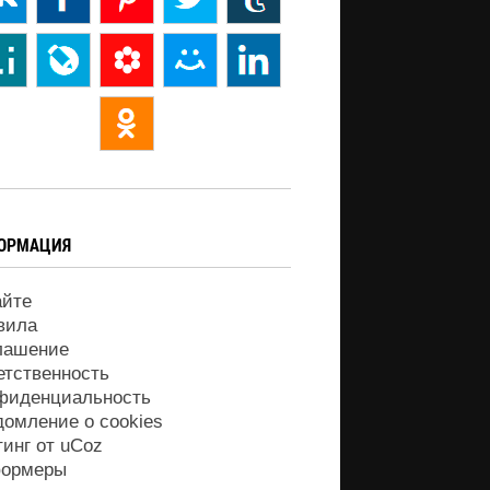
ОРМАЦИЯ
айте
вила
лашение
етственность
фиденциальность
домление о cookies
тинг от
uCoz
ормеры