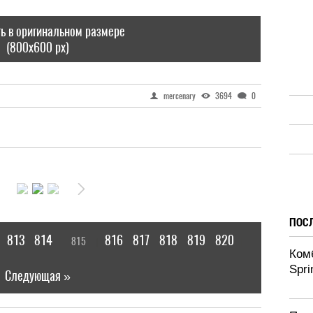
ь в оригинальном размере
(800x600 px)
mercenary
3694
0
ПОС
813
814
816
817
818
819
820
815
[
]
|
Ком
Spri
Следующая »