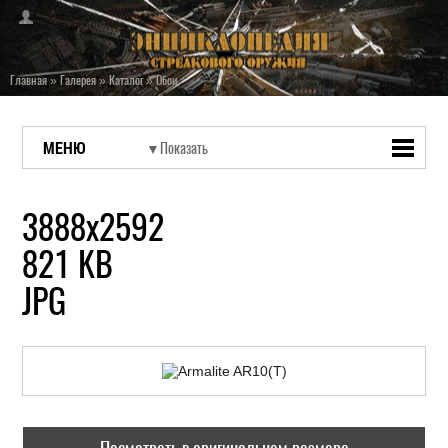
Главная
»
Галерея
»
Каталог
»
Обои
МЕНЮ
3888х2592
821 KB
JPG