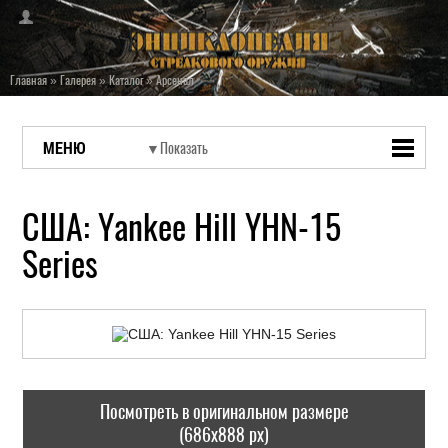
Главная
»
Галерея
»
Каталог
»
Арсенал
МЕНЮ
США: Yankee Hill YHN-15
Series
Посмотреть в оригинальном размере
(686x888 px)