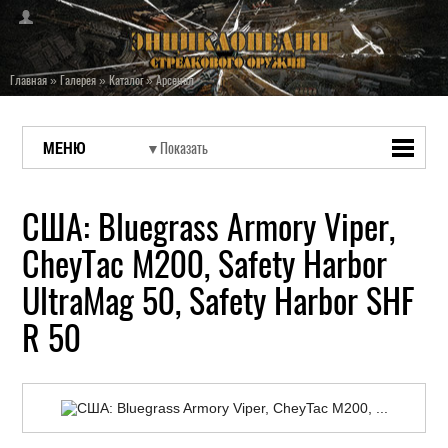
Главная
»
Галерея
»
Каталог
»
Арсенал
МЕНЮ
США: Bluegrass Armory Viper,
CheyTac M200, Safety Harbor
UltraMag 50, Safety Harbor SHF
R 50